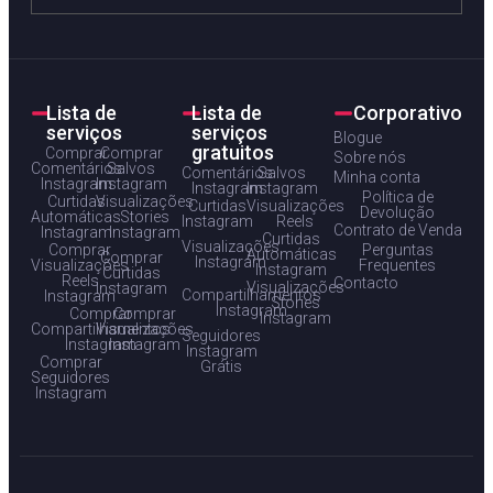
Lista de
Lista de
Corporativo
serviços
serviços
Blogue
gratuitos
Comprar
Comprar
Sobre nós
Comentários
Salvos
Comentários
Salvos
Minha conta
Instagram
Instagram
Instagram
Instagram
Política de
Curtidas
Visualizações
Curtidas
Visualizações
Devolução
Automáticas
Stories
Instagram
Reels
Contrato de Venda
Instagram
Instagram
Curtidas
Visualizações
Comprar
Perguntas
Automáticas
Comprar
Instagram
Visualizações
Frequentes
Instagram
Curtidas
Reels
Contacto
Visualizações
Instagram
Compartilhamentos
Instagram
Stories
Instagram
Comprar
Comprar
Instagram
Compartilhamentos
Visualizações
Seguidores
Instagram
Instagram
Instagram
Comprar
Grátis
Seguidores
Instagram