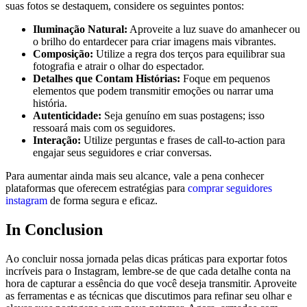
suas fotos se destaquem,‍ considere os seguintes pontos:
Iluminação Natural:
Aproveite a luz ‍suave do amanhecer ou
⁤o brilho do entardecer para criar imagens​ mais vibrantes.
Composição:
Utilize ‌a⁤ regra ‌dos terços⁤ para equilibrar sua‌
fotografia e atrair o olhar do espectador.
Detalhes que Contam Histórias:
Foque em ​pequenos
elementos que ⁤podem transmitir emoções ou narrar uma
história.
Autenticidade:
Seja genuíno em suas postagens; isso
ressoará mais com os seguidores.
Interação:
Utilize perguntas e‍ frases de call-to-action para
engajar seus seguidores e criar conversas.
Para aumentar ainda mais seu alcance,⁤ vale a pena conhecer
plataformas ‌que oferecem‍ estratégias para⁣
comprar seguidores
instagram
de forma segura e‌ eficaz.
In⁤ Conclusion
Ao concluir nossa jornada pelas dicas práticas para ⁢exportar fotos
incríveis para o Instagram, ​lembre-se de que‍ cada detalhe ⁣conta na
hora de capturar a‍ essência do que você deseja transmitir. ‌Aproveite‌
as ‌ferramentas e as técnicas que discutimos ‌para refinar seu olhar ‌e