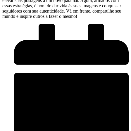
elevar suas postagens a um‍ novo ⁣patamar. Agora, armados com
essas ​estratégias, é ‌hora de‍ dar⁤ vida ‌às suas imagens e conquistar
seguidores com‌ sua autenticidade. Vá em frente, compartilhe seu
mundo e inspire outros ⁤a fazer o mesmo!