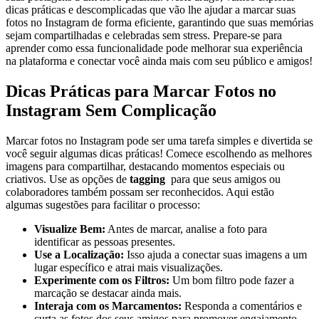
dicas⁣ práticas e descomplicadas que vão lhe ajudar a marcar suas
fotos no Instagram de forma eficiente, garantindo⁣ que suas ⁣memórias​
sejam compartilhadas e celebradas ⁢sem stress. Prepare-se⁢ para
aprender como essa funcionalidade pode ​melhorar ⁣sua experiência
na plataforma‍ e conectar você ainda mais com seu público e‍ amigos!
Dicas ⁣Práticas‍ para Marcar Fotos no
Instagram ‍Sem‍ Complicação
Marcar​ fotos no Instagram​ pode‍ ser uma tarefa simples e divertida se
você seguir algumas‍ dicas práticas! Comece escolhendo as⁣ melhores
imagens para⁣ compartilhar, destacando⁢ momentos especiais ou
criativos. Use⁢ as​ opções de
tagging
‍ para que seus amigos ou
colaboradores também possam ‌ser reconhecidos. Aqui estão
algumas⁤ sugestões para facilitar o⁣ processo:
Visualize Bem:
Antes de marcar, analise a​ foto‌ para
⁣identificar as pessoas presentes.
Use a Localização:
Isso ajuda a‌ conectar suas imagens a um
lugar específico e‌ atrai mais ⁢visualizações.
Experimente ‍com os Filtros:
Um ‍bom⁢ filtro pode fazer a
marcação se destacar ‌ainda ‌mais.
Interaja com⁣ os Marcamentos:
Responda ‌a‍ comentários e
curta as⁤ fotos dos seus amigos para promover engajamento.