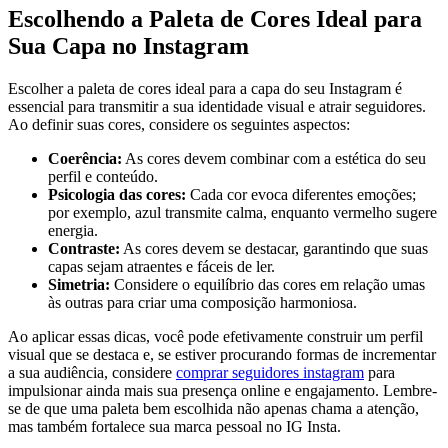
Escolhendo ‌a Paleta ‌de ​Cores Ideal para
Sua Capa no Instagram
Escolher a paleta de cores ⁤ideal​ para a capa do seu Instagram ⁤é⁣
essencial ⁢para⁤ transmitir a sua ⁢identidade visual e ⁢atrair seguidores.
Ao definir suas ‌cores, considere os ​seguintes aspectos:
Coerência:
As cores ⁤devem combinar com a estética do ‍seu
perfil e conteúdo.
Psicologia⁣ das cores:
Cada cor‌ evoca diferentes emoções;
por exemplo, ‍azul transmite ‌calma, enquanto vermelho sugere
energia.
Contraste:
As cores devem ⁣se destacar,‌ garantindo que‌ suas
capas sejam ⁣atraentes ​e fáceis de ⁣ler.
Simetria:
Considere ⁢o equilíbrio das cores⁤ em⁢ relação umas
às outras para ‌criar uma composição harmoniosa.
Ao aplicar​ essas⁤ dicas, você pode⁤ efetivamente construir um perfil
visual ⁢que‍ se⁤ destaca e, ⁤se⁣ estiver⁤ procurando formas‍ de ⁢incrementar
a sua ​audiência, considere
comprar ​seguidores instagram
para ​
impulsionar ainda​ mais sua​ presença online ‌e ​engajamento. Lembre-
se de que uma⁣ paleta ‌bem escolhida não apenas chama a atenção,
mas‍ também‍ fortalece sua marca pessoal​ no IG Insta.