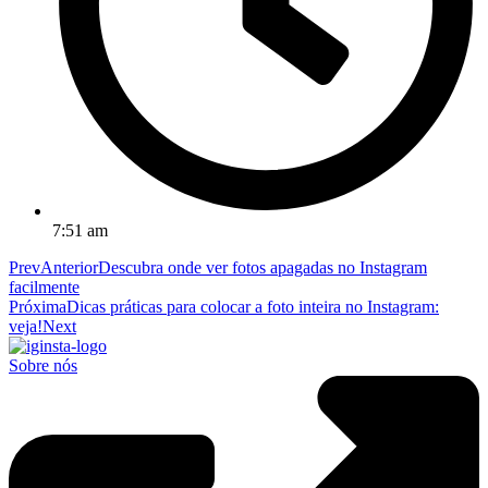
7:51 am
Prev
Anterior
Descubra onde ver fotos apagadas no Instagram
facilmente
Próxima
Dicas práticas para colocar a foto inteira no Instagram:
veja!
Next
Sobre nós