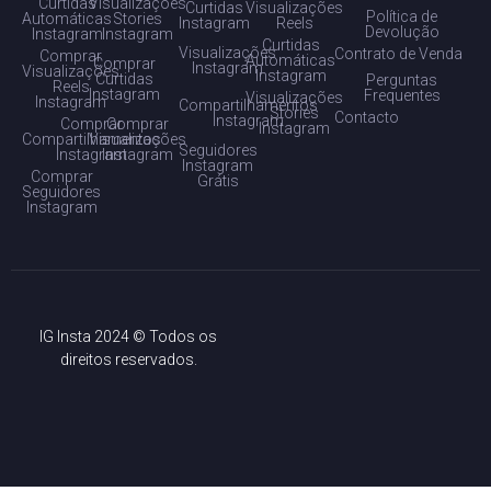
Curtidas
Visualizações
Curtidas
Visualizações
Política de
Automáticas
Stories
Instagram
Reels
Devolução
Instagram
Instagram
Curtidas
Visualizações
Contrato de Venda
Comprar
Automáticas
Comprar
Instagram
Visualizações
Instagram
Curtidas
Perguntas
Reels
Instagram
Frequentes
Visualizações
Instagram
Compartilhamentos
Stories
Contacto
Instagram
Comprar
Comprar
Instagram
Compartilhamentos
Visualizações
Seguidores
Instagram
Instagram
Instagram
Comprar
Grátis
Seguidores
Instagram
IG Insta 2024 © Todos os
direitos reservados.