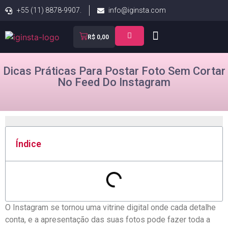
+55 (11) 8878-9907.
info@iginsta.com
R$
0,00
Dicas Práticas Para Postar Foto Sem Cortar
No Feed Do Instagram
Índice
O Instagram⁤ se ⁤tornou uma⁤ vitrine digital onde cada detalhe
conta, e‍ a apresentação das suas fotos pode fazer toda a