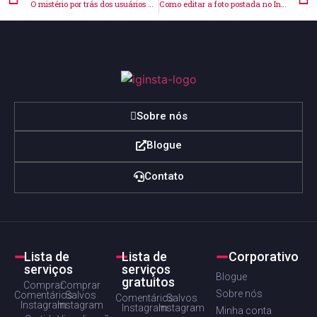
O mistério por trás dos usuários do Instagram sem foto: curiosidades
Como editar a foto postada no Instagram de maneira fácil
Sobre nós
Blogue
Contato
Lista de
Lista de
Corporativo
serviços
serviços
Blogue
gratuitos
Comprar
Comprar
Sobre nós
Comentários
Salvos
Comentários
Salvos
Instagram
Instagram
Instagram
Instagram
Minha conta