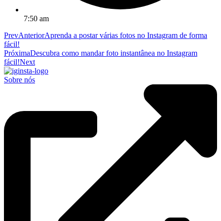
7:50 am
Prev
Anterior
Aprenda a postar várias fotos no Instagram de forma
fácil!
Próxima
Descubra como mandar foto instantânea no Instagram
fácil!
Next
Sobre nós