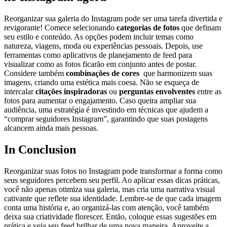
Reorganizar⁢ sua galeria do Instagram pode ser uma tarefa divertida e‌
revigorante! Comece‍ selecionando⁢
categorias de​ fotos
que definam
seu⁣ estilo e conteúdo.⁣ As opções podem incluir temas como
natureza, viagens, moda ou experiências pessoais. Depois, use
ferramentas como aplicativos de planejamento de ⁣feed ‌para
visualizar como as fotos ficarão​ em ‍conjunto antes de postar.
Considere‍ também
combinações de cores
⁣ que ⁤harmonizem suas
imagens, criando uma estética mais coesa. Não se esqueça de
intercalar
citações inspiradoras
ou
perguntas‌ envolventes
entre‍ as
fotos para aumentar⁣ o engajamento. Caso queira ampliar‍ sua
audiência, uma estratégia é investindo em técnicas que ajudem a
“comprar seguidores‌ Instagram”, garantindo que ⁢suas postagens⁢
alcancem ainda ⁢mais pessoas.
In Conclusion
Reorganizar suas fotos no Instagram ⁢pode transformar a forma como
seus seguidores percebem seu perfil. Ao aplicar essas dicas práticas,
você não apenas otimiza sua ⁢galeria, mas cria uma ⁢narrativa visual
cativante ‌que ‌reflete⁤ sua identidade. Lembre-se de que cada imagem
conta uma história e, ao organizá-las com atenção, você também
deixa sua⁣ criatividade florescer. Então,‍ coloque essas sugestões em
prática e veja seu feed brilhar‌ de uma nova maneira.‌ Aproveite a