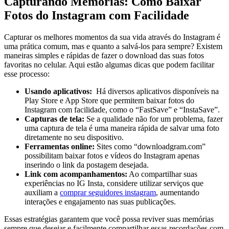
Capturando⁤ Memórias: Como Baixar
Fotos do ‍Instagram com Facilidade
Capturar os melhores momentos da sua vida através do Instagram​ é
uma prática‍ comum, ⁣mas e ‌quanto⁣ a⁢ salvá-los para sempre? ‍Existem
maneiras simples e⁤ rápidas ⁢de fazer o download das suas fotos‌
favoritas no celular. Aqui estão algumas dicas que podem facilitar
esse processo:
Usando aplicativos:
‌ Há diversos aplicativos disponíveis na
Play Store e App Store ⁣que‌ permitem ⁤baixar fotos​ do
Instagram com facilidade, ‌como o “FastSave” e “InstaSave”.
Capturas de tela:
Se a ​qualidade não for um problema, fazer
uma captura de tela é⁤ uma maneira ‌rápida⁢ de salvar uma foto
diretamente no‍ seu dispositivo.
Ferramentas online:
Sites como “downloadgram.com”
possibilitam baixar fotos e ⁣vídeos do Instagram apenas
inserindo o link da postagem desejada.
Link com acompanhamentos:
Ao compartilhar⁢ suas​
experiências no‌ IG Insta, considere ⁣utilizar serviços ​que
auxiliam a
comprar seguidores instagram
, aumentando
interações e‍ engajamento nas​ suas⁤ publicações.
Essas estratégias garantem que você⁣ possa reviver suas​ memórias
sempre que desejar e facilmente compartilhar essas recordações⁣ com