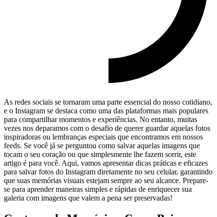
As redes sociais se tornaram⁤ uma parte essencial do nosso cotidiano,
e o Instagram se destaca como⁢ uma das plataformas mais populares
para compartilhar momentos e experiências. ‌No entanto, muitas⁤
vezes nos ⁢deparamos com o desafio de querer guardar⁤ aquelas fotos
inspiradoras ou lembranças especiais que encontramos em nossos‌
feeds.​ Se​ você já se‍ perguntou como salvar aquelas imagens‍ que
tocam o seu coração ou que simplesmente‌ lhe fazem sorrir, ⁤este
artigo ‌é para ‌você. Aqui, vamos⁢ apresentar​ dicas práticas⁣ e ⁣eficazes
para salvar ⁤fotos do ‌Instagram ‍diretamente no⁣ seu celular, ‌garantindo
que suas memórias visuais estejam ⁤sempre ao seu ⁢alcance. Prepare-
se para aprender maneiras simples e rápidas de enriquecer sua
galeria ‍com imagens ⁤que valem a pena ser preservadas!