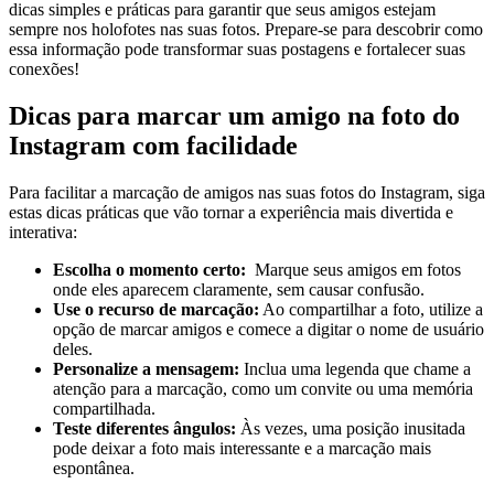
dicas⁤ simples⁢ e práticas‌ para ⁣garantir que seus amigos‍ estejam
sempre nos holofotes nas suas⁣ fotos. Prepare-se⁢ para ‌descobrir como
essa informação pode transformar suas postagens e‍ fortalecer suas​
conexões!
Dicas para marcar um⁢ amigo na ⁣foto do
Instagram⁤ com⁢ facilidade
Para facilitar a marcação⁣ de amigos ⁤nas ⁢suas fotos do ⁤Instagram, siga
estas‌ dicas práticas ⁢que vão tornar a‌ experiência ​mais⁢ divertida e
interativa:
Escolha o momento certo:
⁣ Marque seus amigos em fotos
⁢onde ​eles⁤ aparecem claramente, sem causar confusão.
Use ⁢o recurso⁤ de marcação:
Ao compartilhar a foto,‌ utilize a
opção de marcar amigos ‍e comece a digitar⁢ o nome de usuário
deles.
Personalize a‍ mensagem:
Inclua uma legenda que chame a
atenção⁣ para a marcação, como um convite ou ⁣uma memória
compartilhada.
Teste diferentes ângulos:
Às vezes,⁣ uma posição ‌inusitada
⁤pode ‍deixar a⁤ foto mais⁣ interessante⁤ e⁣ a ‌marcação​ mais
espontânea.