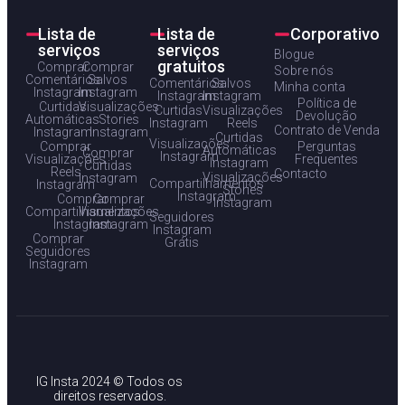
Lista de
Lista de
Corporativo
serviços
serviços
Blogue
gratuitos
Comprar
Comprar
Sobre nós
Comentários
Salvos
Comentários
Salvos
Minha conta
Instagram
Instagram
Instagram
Instagram
Política de
Curtidas
Visualizações
Curtidas
Visualizações
Devolução
Automáticas
Stories
Instagram
Reels
Contrato de Venda
Instagram
Instagram
Curtidas
Visualizações
Comprar
Perguntas
Automáticas
Comprar
Instagram
Visualizações
Frequentes
Instagram
Curtidas
Reels
Contacto
Visualizações
Instagram
Compartilhamentos
Instagram
Stories
Instagram
Comprar
Comprar
Instagram
Compartilhamentos
Visualizações
Seguidores
Instagram
Instagram
Instagram
Comprar
Grátis
Seguidores
Instagram
IG Insta 2024 © Todos os
direitos reservados.