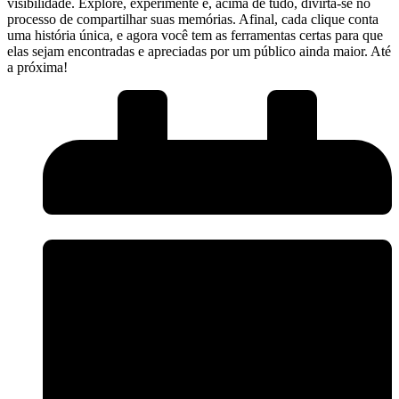
visibilidade. Explore, experimente e, acima de tudo,‍ divirta-se ‌no
processo de compartilhar suas memórias. Afinal, cada clique conta
uma história⁢ única, e agora você ‌tem as ferramentas certas⁢ para que
elas sejam encontradas e apreciadas por um público ainda maior. Até
a próxima!