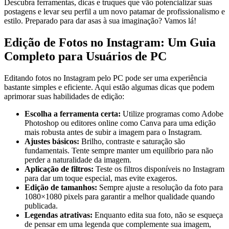
Descubra ferramentas, dicas⁢ e truques que vão⁢ potencializar suas
postagens e levar seu perfil a um novo patamar ⁣de profissionalismo e
estilo. Preparado ⁢para dar asas à ‍sua imaginação? Vamos lá!
Edição de Fotos⁢ no Instagram: Um Guia
‍Completo⁢ para‍ Usuários de PC
Editando ‍fotos no Instagram pelo PC pode ser uma experiência
bastante simples e eficiente. Aqui estão algumas dicas ​que podem
aprimorar suas habilidades de edição:
Escolha a ferramenta certa:
Utilize programas ⁣como Adobe
⁢Photoshop ou editores online‍ como‌ Canva para uma edição
mais robusta ⁤antes ​de ⁢subir a imagem ‍para o Instagram.
Ajustes básicos:
Brilho, contraste e saturação são
fundamentais. Tente sempre manter um​ equilíbrio para não
perder ​a naturalidade da imagem.
Aplicação de filtros:
Teste os filtros disponíveis no Instagram
para dar um⁢ toque especial, mas evite exageros.
Edição de tamanhos:
Sempre ajuste a resolução da foto para
1080×1080 pixels para garantir a melhor qualidade quando
publicada.
Legendas‌ atrativas:
Enquanto edita sua foto, não⁢ se esqueça
de pensar em uma‍ legenda ​que complemente sua imagem,