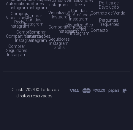
Curtidas
Visualizações
Política de
Automáticas
Stories
Instagram
Reels
Devolução
Instagram
Instagram
Curtidas
Visualizações
Contrato de Venda
Comprar
Automáticas
Comprar
Instagram
Visualizações
Instagram
Curtidas
Perguntas
Reels
Instagram
Frequentes
Visualizações
Instagram
Compartilhamentos
Stories
Contacto
Instagram
Comprar
Comprar
Instagram
Compartilhamentos
Visualizações
Seguidores
Instagram
Instagram
Instagram
Comprar
Grátis
Seguidores
Instagram
IG Insta 2024 © Todos os
direitos reservados.