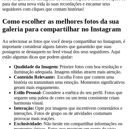
para dar⁣ uma nova vida às suas recordações e encantar seus
seguidores ⁣com cliques que contam histórias!
Como escolher as⁢ melhores fotos da sua
galeria para compartilhar no Instagram
Ao selecionar as fotos que você deseja compartilhar no Instagram, é
importante considerar alguns fatores que garantirão ​que suas
‍postagens ⁢se destaquem ⁣no feed visual dos seus‌ seguidores. Aqui
estão algumas ⁣dicas que ⁣podem ⁤ajudar:
Qualidade da‌ Imagem:
Priorize fotos com boa resolução e
iluminação adequada. Imagens nítidas atraem mais atenção.
Conteúdo Relevante:
⁣ Escolha Fotos que contem uma‍
história ou​ transmitam uma emoção. Momentos significativos
geram mais engajamento.
Estilo Pessoal:
Considere‌ a estética do seu⁢ perfil. Fotos que
seguem uma ⁤paleta de cores ou um tema ⁣consistente criam
harmonia visual.
Interação:
Opte por imagens que incentivem comentários e
interações. Fotos de grupo ou de atividades costumam
provocar‍ mais reações.
Exclusividade:
Não hesite em compartilhar informações ou
momentos únicos. Fotos que mostram um ponto de vista