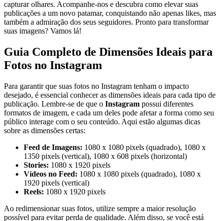
capturar olhares. Acompanhe-nos e descubra como elevar suas
publicações a⁣ um‌ novo patamar, ⁤conquistando não apenas likes, mas
⁣também a admiração ‌dos ‍seus seguidores. Pronto para⁤ transformar
suas imagens?⁢ Vamos ​lá!
Guia Completo⁤ de Dimensões‌ Ideais para‍
Fotos no Instagram
Para garantir que suas‍ fotos​ no Instagram tenham ⁤o ⁢impacto
‌desejado, é essencial conhecer as dimensões ideais⁣ para cada tipo de
‍publicação. Lembre-se de que o
Instagram
possui diferentes
formatos‍ de imagem, e cada um deles pode afetar a forma​ como⁤ seu
‌público interage com o​ seu conteúdo. Aqui ⁢estão algumas dicas
sobre as⁣ dimensões certas:
Feed de Imagens:
1080 x 1080 pixels (quadrado), 1080 ⁤x
1350 pixels (vertical), ​1080 x⁢ 608 pixels (horizontal)
Stories:
1080‌ x ⁢1920 pixels
Vídeos ‌no ‌Feed:
1080 x 1080 pixels (quadrado), 1080 x
1920 pixels (vertical)
Reels:
1080 x 1920 pixels
Ao redimensionar suas fotos, ⁢utilize ‌sempre a maior resolução‍
possível para⁣ evitar ⁣perda​ de ⁢qualidade. Além disso, se⁤ você está