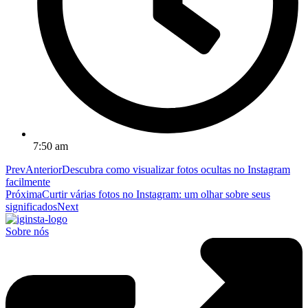
7:50 am
Prev
Anterior
Descubra como visualizar fotos ocultas no Instagram
facilmente
Próxima
Curtir várias fotos no Instagram: um olhar sobre seus
significados
Next
Sobre nós