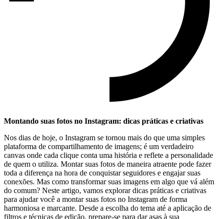
Montando suas fotos⁢ no⁣ Instagram: dicas⁢ práticas e criativas
Nos dias de hoje,⁢ o Instagram se ‌tornou mais do‍ que uma simples‌
plataforma ​de compartilhamento de imagens; ⁣é ⁤um⁢ verdadeiro
canvas onde cada clique conta uma história e ‍reflete a personalidade
‍de‌ quem o utiliza. Montar⁢ suas fotos de maneira atraente⁤ pode ‌fazer
toda ‍a diferença na hora de ‌conquistar seguidores⁣ e‌ engajar ⁤suas
conexões. Mas como ‍transformar suas‍ imagens em algo que vá além⁤
do comum? Neste artigo,⁢ vamos‍ explorar dicas​ práticas ⁣e criativas‍
para ajudar⁤ você ⁤a montar suas fotos no Instagram de forma
harmoniosa e marcante. Desde a escolha do⁢ tema até a ​aplicação de
filtros e técnicas de edição, prepare-se para dar asas à sua