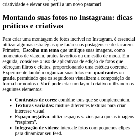
⁤criatividade e elevar seu perfil a um novo patamar!
Montando ​suas fotos no Instagram: dicas
práticas‍ e criativas
Para criar uma‍ montagem de​ fotos incrível no ⁢Instagram, é​ essencial
utilizar algumas estratégias que farão ​suas postagens se destacarem.
Primeiro, ‌
Escolha um⁢ tema
que unifique suas ‌imagens,⁤ como
momentos de⁢ viagem, pratos‌ favoritos ou um estilo de moda. Em​
seguida, considere o uso de aplicativos de edição de fotos ‍que⁤
ofereçam filtros e efeitos, proporcionando uma estética coerente.‌
Experimente também organizar suas fotos‍ em ​
quadrantes
‍ou
grade
, permitindo que ​os seguidores visualizem a composição de
forma harmoniosa. Você pode‌ criar um layout criativo utilizando os⁢
seguintes elementos:
Contrastes‌ de ​cores
: combine tons que se complementem.
Texturas ‍variadas
: misture ⁤diferentes texturas para criar‍
interesse visual.
Espaço negativo
:⁣ utilize espaços vazios para que as imagens
“respirem”.
Integração de ​vídeos
: intercale fotos ‌com pequenos clipes
para dinamizar​ seu ⁢feed.