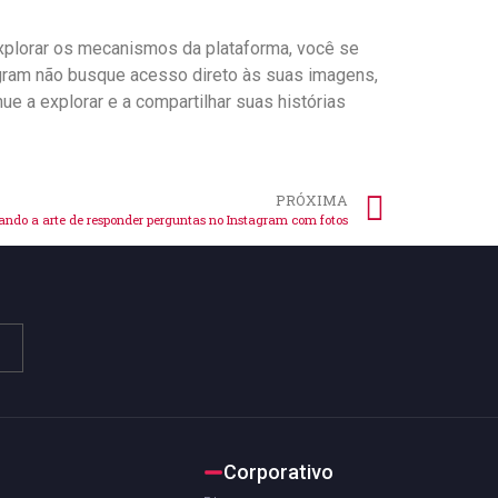
 explorar os mecanismos da plataforma, você se
gram não busque‌ acesso direto às suas imagens,
ue a explorar e a compartilhar suas histórias
PRÓXIMA
ndo a arte de responder perguntas no Instagram com fotos
Corporativo