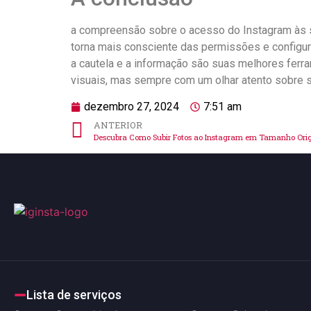
a compreensão sobre o acesso do⁣ Instagram às su
torna mais consciente das permissões e ​configu
a cautela e a informação são suas melhores ferram
visuais, mas sempre com um olhar atento sobre su
dezembro 27, 2024
7:51 am
ANTERIOR
Descubra Como Subir Fotos ao Instagram em Tamanho Orig
Lista de serviços