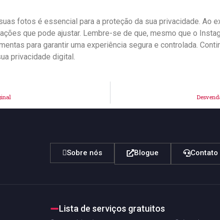
as fotos é‌ essencial⁤ para ⁣a proteção da​ sua privacidade. Ao
rações que pode ajustar. Lembre-se de que, mesmo‍ que o⁢ Insta
entas para garantir uma experiência ​segura e controlada. Contin
a privacidade digital.
inal
Desvenda
Sobre nós
Blogue
Contato
Lista de serviços gratuitos