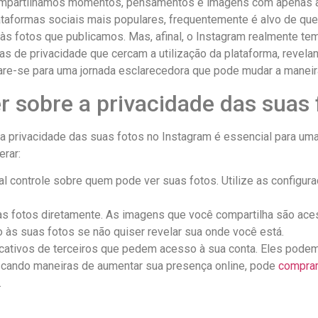
artilhamos momentos, ⁤pensamentos e imagens com apenas alguns
ataformas sociais mais populares, frequentemente é alvo de qu
o⁢ às fotos que publicamos. Mas, afinal, o Instagram realmente 
as de privacidade que ⁣cercam a utilização‌ da⁢ plataforma, reve
pare-se para uma jornada ‍esclarecedora que pode mudar a manei
r sobre a ‍privacidade das suas
a ⁢privacidade das suas fotos no ⁤Instagram é essencial para uma 
erar:
l controle sobre quem pode ver suas fotos. Utilize as configuraç
 fotos diretamente. As​ imagens que ⁤você compartilha são ace
o ⁢às suas fotos se ⁢não quiser revelar sua onde você está.
cativos de terceiros que pedem acesso à sua conta. Eles pode
cando ⁢maneiras de aumentar sua presença online, pode
comprar
⁤