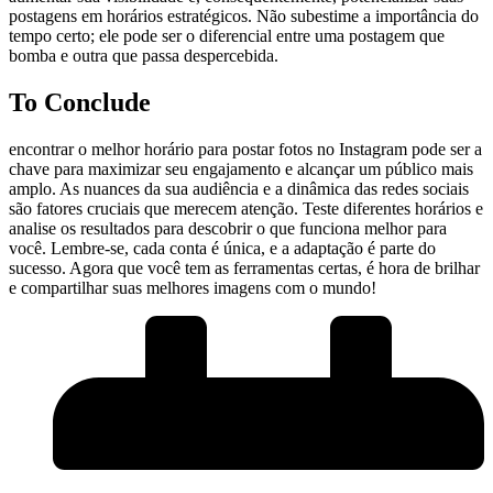
postagens em ⁣horários estratégicos. Não⁢ subestime a importância do
tempo certo; ele pode ⁣ser o diferencial⁢ entre‍ uma ‍postagem que
‌bomba⁢ e outra ⁣que passa despercebida.
To Conclude
encontrar o melhor horário⁢ para postar fotos no Instagram pode ser ⁣a‍
chave para maximizar ⁣seu⁣ engajamento e alcançar ‌um público mais
amplo. ⁢As‌ nuances da sua audiência e a dinâmica das ‍redes ⁣sociais⁤
são fatores‌ cruciais que merecem atenção. ⁣Teste‍ diferentes horários e
⁤analise ⁣os resultados para ‌descobrir o que funciona melhor para⁤
você. Lembre-se, cada conta é única, e a‍ adaptação é parte⁣ do
sucesso. ​Agora ⁣que ‌você tem as⁣ ferramentas ⁣certas, é ⁣hora de brilhar
e​ compartilhar suas melhores imagens ​com‍ o mundo!