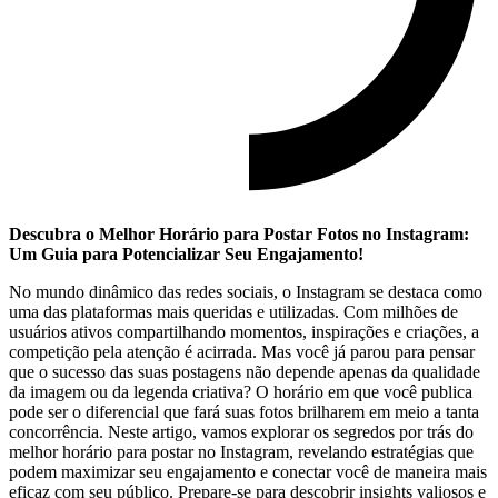
Descubra o Melhor⁢ Horário ⁢para Postar Fotos ‌no Instagram:​
Um Guia para Potencializar Seu Engajamento!
No mundo dinâmico das redes sociais, o Instagram⁢ se destaca ⁤como
uma das ⁣plataformas mais ⁢queridas e utilizadas. Com‍ milhões de
⁢usuários ativos⁣ compartilhando momentos, inspirações⁣ e ‍criações,⁢ a
competição ​pela atenção⁤ é⁢ acirrada. Mas você já ⁣parou para ⁢pensar
que o sucesso‍ das⁤ suas postagens não depende apenas da qualidade
da imagem ou ‌da legenda criativa? O ⁤horário em que ‍você publica
pode ser⁤ o diferencial⁢ que fará suas ⁣fotos brilharem em meio a tanta⁣
concorrência. Neste⁢ artigo, vamos ‍explorar os segredos por trás do
melhor horário para postar⁢ no ‌Instagram,‌ revelando estratégias que
podem maximizar‌ seu ‍engajamento e conectar ⁢você de maneira‍ mais
eficaz com seu público. Prepare-se para descobrir insights valiosos e