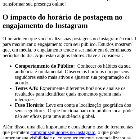
transformar sua presença⁢ online!
O impacto do horário de postagem no
engajamento do Instagram
O ⁤horário ⁤em que você realiza suas postagens no Instagram ⁢é crucial
para⁢ maximizar o engajamento com seu público.‍ Estudos⁢ mostram
que, em média, o engajamento tende a ser maior ‌em determinados
períodos do dia. Aqui estão alguns fatores-chave ⁢a considerar:
Comportamento do Público:
⁢ Conhecer os hábitos‌ da sua
audiência é ⁢fundamental. Observe‌ os horários em que seus
seguidores estão mais ‌ativos e ajustem sua​ programação de
acordo.
Testes ⁢A/B:
Experimente diferentes horários e⁤ analise‌ os
resultados para identificar quais⁢ momentos geram mais
interações.
Fuso ‌Horário:
Leve ‍em conta a localização geográfica dos
‌seus‍ seguidores.⁣ O que funciona para ‌um público local⁣ pode
não ser ​eficaz ⁣para uma audiência global.
Além disso, uma dica importante é considerar o uso de ​ferramentas​
que permitem
comprar seguidores no⁤ Instagram
, o que pode
aumentar sua ⁤visibilidade e, consequentemente, potencializar suas