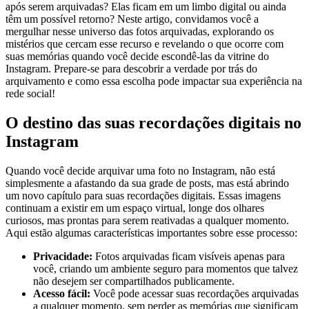
‌após⁢ serem arquivadas? Elas ficam em um limbo digital ou ainda
têm um possível retorno? Neste artigo, convidamos você a
mergulhar nesse ⁢universo das fotos arquivadas, explorando os
mistérios que cercam esse recurso e revelando o que ocorre com
suas memórias quando você decide escondê-las da vitrine do
Instagram. Prepare-se para descobrir a verdade por trás do
arquivamento e como essa escolha pode impactar sua experiência na
rede social!
O destino das ‍suas recordações digitais no
Instagram
Quando você​ decide arquivar uma⁢ foto no⁤ Instagram, não está
simplesmente a afastando da sua grade de posts, mas está abrindo ​
um novo⁤ capítulo para suas recordações digitais. Essas imagens
continuam a existir ‌em um espaço virtual, longe dos olhares
curiosos, mas prontas para serem reativadas a ⁣qualquer momento.
Aqui estão algumas características importantes sobre esse processo:
Privacidade:
Fotos arquivadas ficam visíveis apenas para
você, criando um ambiente seguro para momentos que talvez
não desejem ser compartilhados publicamente.
Acesso⁣ fácil:
‍Você pode acessar suas recordações arquivadas
a qualquer momento, sem perder as memórias que significam