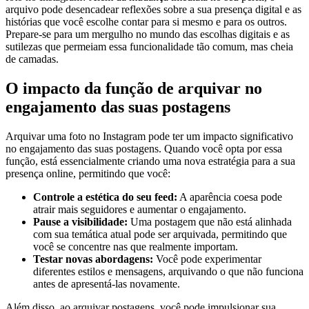
arquivo pode ‌desencadear reflexões sobre a sua presença digital e as⁤
histórias que você ​escolhe contar ⁣para si mesmo e para os outros.
Prepare-se⁣ para um mergulho no mundo das ‍escolhas⁤ digitais e as
sutilezas que permeiam essa funcionalidade tão comum, mas cheia
de camadas.
O‌ impacto da função de arquivar no ​
engajamento das ‌suas postagens
Arquivar uma foto‌ no Instagram pode‍ ter um impacto significativo
‍no engajamento⁢ das⁣ suas⁣ postagens. ​Quando‍ você opta ‌por essa
função, está essencialmente criando⁣ uma nova estratégia para a sua
presença⁢ online, permitindo que você:
Controle a estética do seu feed:
A ​aparência coesa pode
atrair mais seguidores e aumentar o engajamento.
Pause a ‌visibilidade:
Uma postagem ⁢que não está alinhada
com sua ‍temática atual pode ser arquivada, permitindo que⁤
você se concentre nas que realmente⁣ importam.
Testar novas abordagens:
Você pode ‌experimentar
‌diferentes estilos⁢ e mensagens, arquivando o que ⁤não ​funciona
antes de apresentá-las novamente.
Além‌ disso, ⁤ao arquivar postagens, você‌ pode impulsionar sua