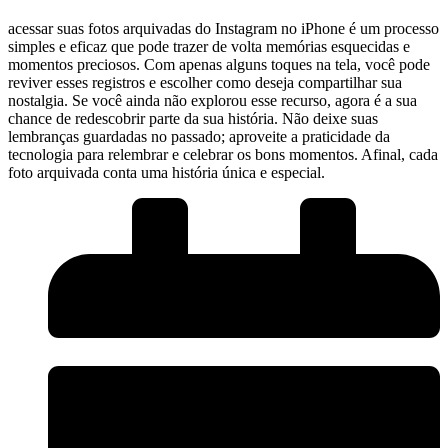
acessar suas fotos arquivadas do⁢ Instagram ⁢no iPhone é​ um processo
simples ⁢e eficaz que pode trazer de ‌volta memórias esquecidas e
momentos preciosos. Com apenas ‍alguns toques na‌ tela, ‍você‌ pode
reviver esses registros e escolher​ como ⁢deseja ‌compartilhar sua
nostalgia. Se ‍você ⁢ainda⁣ não ‌explorou esse⁢ recurso,⁤ agora ⁤é a sua
chance de redescobrir parte da sua história. Não ​deixe suas
lembranças guardadas no passado; aproveite a‌ praticidade da⁣
tecnologia para ‍relembrar e celebrar os‍ bons‌ momentos. Afinal, cada⁤
foto⁢ arquivada conta uma história única e especial.