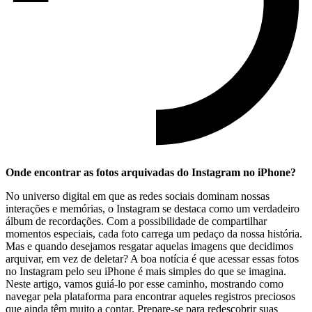
Onde encontrar as fotos arquivadas do Instagram ‍no iPhone?
No universo digital em ‌que as redes sociais⁣ dominam⁢ nossas
interações e memórias, o ⁢Instagram se destaca como um verdadeiro
álbum ⁤de recordações. Com a ‍possibilidade de compartilhar
momentos especiais, ‍cada foto carrega um pedaço da nossa história.
Mas e ⁤quando⁤ desejamos resgatar aquelas imagens que decidimos
arquivar, em vez de deletar? A boa notícia é‍ que acessar essas ​fotos ​
no Instagram ⁢pelo​ seu‌ iPhone é mais⁤ simples do ⁣que se imagina.‍
Neste artigo,‍ vamos guiá-lo por esse ‌caminho,⁢ mostrando ⁤como
‌navegar pela plataforma para encontrar aqueles registros preciosos
⁢que ainda têm muito‌ a​ contar. Prepare-se para redescobrir ⁢suas