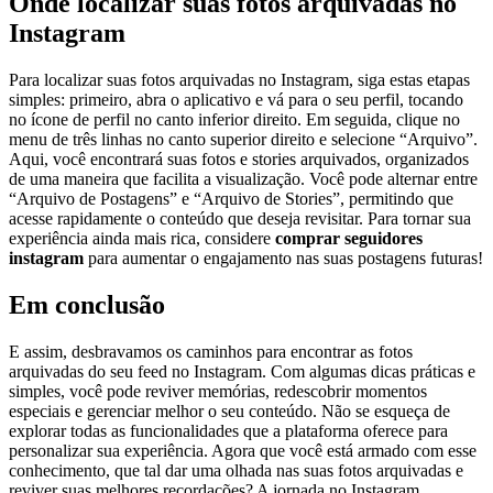
Onde ⁢localizar ‍suas ⁢fotos arquivadas no
Instagram
Para localizar suas fotos arquivadas no Instagram,‌ siga estas⁣ etapas
simples: primeiro, abra o aplicativo e vá⁢ para o seu perfil, tocando
no ícone de perfil no canto inferior direito. Em seguida, clique no
menu de ​três linhas no canto superior direito e selecione “Arquivo”.
Aqui, você encontrará suas fotos e stories arquivados, organizados
de‌ uma maneira que facilita a visualização. Você pode alternar entre
“Arquivo de Postagens” e⁤ “Arquivo de Stories”, ‍permitindo‍ que
acesse rapidamente⁤ o conteúdo que ​deseja revisitar. Para tornar sua
experiência ainda ‍mais rica,⁤ considere
comprar seguidores
instagram
para aumentar o ⁤engajamento nas suas postagens ‌futuras!⁤
Em conclusão
E assim, desbravamos ⁤os caminhos para encontrar as fotos
arquivadas do ⁣seu feed no ​Instagram.‍ Com algumas dicas práticas ‌e ​
simples, você pode reviver memórias, redescobrir‍ momentos
especiais e gerenciar melhor o seu conteúdo. Não se esqueça de
explorar todas as funcionalidades que a​ plataforma oferece para
‌personalizar sua experiência. Agora que ​você ​está armado com esse
conhecimento, que tal dar ‌uma ⁤olhada nas suas fotos arquivadas ⁤e
reviver suas melhores ⁤recordações? A jornada no⁣ Instagram⁤