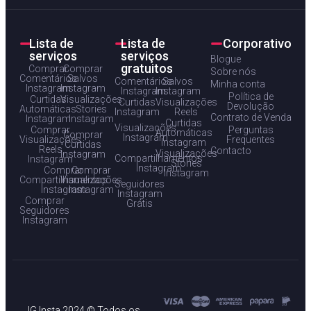
Lista de
Lista de
Corporativo
serviços
serviços
Blogue
gratuitos
Comprar
Comprar
Sobre nós
Comentários
Salvos
Comentários
Salvos
Minha conta
Instagram
Instagram
Instagram
Instagram
Política de
Curtidas
Visualizações
Curtidas
Visualizações
Devolução
Automáticas
Stories
Instagram
Reels
Contrato de Venda
Instagram
Instagram
Curtidas
Visualizações
Comprar
Perguntas
Automáticas
Comprar
Instagram
Visualizações
Frequentes
Instagram
Curtidas
Reels
Contacto
Visualizações
Instagram
Compartilhamentos
Instagram
Stories
Instagram
Comprar
Comprar
Instagram
Compartilhamentos
Visualizações
Seguidores
Instagram
Instagram
Instagram
Comprar
Grátis
Seguidores
Instagram
IG Insta 2024 © Todos os