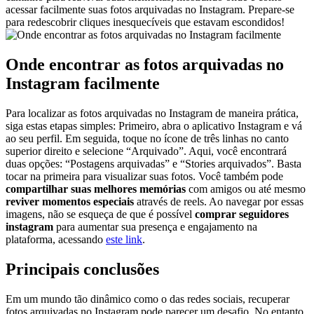
acessar facilmente ⁣suas fotos ⁣arquivadas no ‌Instagram. Prepare-se‌
para redescobrir ​cliques inesquecíveis que estavam escondidos!
Onde encontrar as fotos arquivadas no
Instagram facilmente
Para localizar as fotos arquivadas no Instagram de maneira prática,
‌siga estas‌ etapas simples: Primeiro, abra⁣ o aplicativo Instagram ‌e vá
ao seu perfil. Em seguida,⁢ toque no ícone de três linhas ⁤no canto
superior direito e ⁤selecione “Arquivado”. Aqui, ⁤você ⁣encontrará
duas opções: “Postagens arquivadas”​ e “Stories⁢ arquivados”. ⁣Basta
tocar na primeira para visualizar ‍suas fotos. ‍Você também pode
compartilhar suas⁢ melhores memórias
com amigos ou até mesmo
reviver momentos especiais
através ⁢de reels. Ao‌ navegar por essas
⁤imagens,⁤ não se ‍esqueça de que ‍é possível
comprar seguidores
instagram
⁣para aumentar sua​ presença ⁤e engajamento na
plataforma, ‌acessando
este⁢ link
. ⁣
Principais​ conclusões
Em um mundo tão‍ dinâmico‍ como⁢ o das redes⁢ sociais, recuperar
fotos arquivadas ⁢no Instagram pode ‍parecer um desafio. No entanto,