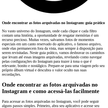
Onde encontrar ​as‌ fotos arquivadas no Instagram: guia prático
No vasto universo do Instagram, onde⁢ cada clique e cada filtro
contam uma história, ​a ​oportunidade⁤ de‍ resgatar memórias é⁢ um
recurso ⁣precioso. Muitas⁣ vezes, salvamos⁤ fotos de momentos
especiais em um​ canto reservado do aplicativo, o famoso arquivo,
onde ⁢elas permanecem fora da⁤ vista, ⁣mas sempre à disposição ​para
serem revisitadas. Neste guia prático, vamos desbravar os caminhos
que levam até ⁣essas ‌imagens arquivadas, revelando como navegar
pelas configurações ⁤do Instagram para trazer ⁢à tona o que​ é
relevante, bonito e nostálgico. ‌Prepare-se para uma viagem ⁢pelo ⁤seu
⁢próprio álbum virtual e descubra ‌o valor oculto nas⁣ suas
recordações.
Onde encontrar as‌ fotos arquivadas no⁢
Instagram e como acessá-las facilmente
Para ‍acessar⁤ as fotos ⁣arquivadas⁣ no Instagram, ⁢você pode‌ seguir⁣
alguns passos simples. Primeiro, abra seu aplicativo e acesse seu