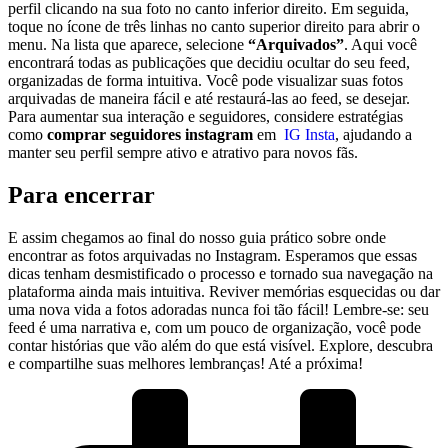
perfil clicando na⁤ sua foto no ⁣canto inferior⁤ direito. Em ‍seguida,
toque no‌ ícone de três linhas no ⁤canto superior direito para abrir ⁢o
menu. Na lista que aparece,⁣ selecione
“Arquivados”
. Aqui ⁤você
encontrará todas as publicações que decidiu ‍ocultar do seu feed,
organizadas de forma intuitiva. Você pode visualizar suas fotos
arquivadas de maneira fácil e até restaurá-las‍ ao feed, se desejar.
Para aumentar‌ sua ​interação​ e seguidores, considere estratégias
como
comprar seguidores instagram
em ⁤
IG⁤ Insta
, ajudando a
‍manter‍ seu perfil sempre ativo ‍e atrativo para novos fãs.
Para encerrar
E assim chegamos ao final do nosso guia prático sobre onde
encontrar ​as fotos arquivadas no Instagram. Esperamos que essas⁢
dicas tenham desmistificado o processo ​e⁤ tornado sua‌ navegação na
plataforma ⁣ainda mais intuitiva. Reviver memórias ⁤esquecidas ou dar
uma nova ‌vida a fotos adoradas ‍nunca foi tão fácil! Lembre-se: seu⁤
feed é uma⁣ narrativa​ e, com um pouco de organização, você pode
contar histórias que vão além do ​que está visível. Explore, descubra
e compartilhe suas⁤ melhores lembranças! Até ⁢a próxima!