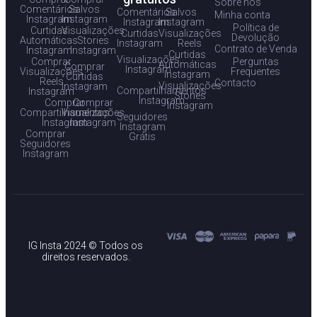
Sobre nós
Comentários
Salvos
Comentários
Salvos
Minha conta
Instagram
Instagram
Instagram
Instagram
Política de
Curtidas
Visualizações
Curtidas
Visualizações
Devolução
Automáticas
Stories
Instagram
Reels
Contrato de Venda
Instagram
Instagram
Curtidas
Visualizações
Comprar
Perguntas
Automáticas
Comprar
Instagram
Visualizações
Frequentes
Instagram
Curtidas
Reels
Contacto
Visualizações
Instagram
Compartilhamentos
Instagram
Stories
Instagram
Comprar
Comprar
Instagram
Compartilhamentos
Visualizações
Seguidores
Instagram
Instagram
Instagram
Comprar
Grátis
Seguidores
Instagram
IG Insta 2024 © Todos os
direitos reservados.