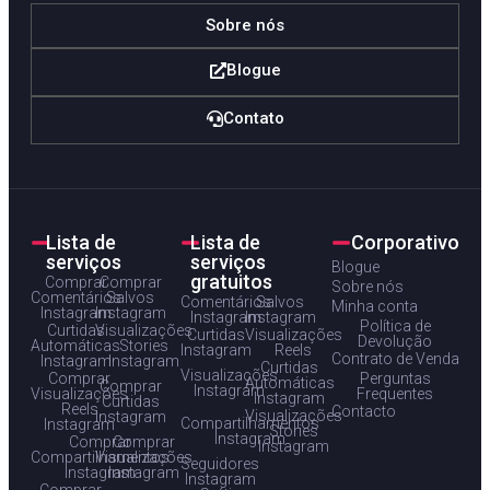
Sobre nós
Blogue
Contato
Lista de
Lista de
Corporativo
serviços
serviços
Blogue
gratuitos
Comprar
Comprar
Sobre nós
Comentários
Salvos
Comentários
Salvos
Minha conta
Instagram
Instagram
Instagram
Instagram
Política de
Curtidas
Visualizações
Curtidas
Visualizações
Devolução
Automáticas
Stories
Instagram
Reels
Contrato de Venda
Instagram
Instagram
Curtidas
Visualizações
Comprar
Perguntas
Automáticas
Comprar
Instagram
Visualizações
Frequentes
Instagram
Curtidas
Reels
Contacto
Visualizações
Instagram
Compartilhamentos
Instagram
Stories
Instagram
Comprar
Comprar
Instagram
Compartilhamentos
Visualizações
Seguidores
Instagram
Instagram
Instagram