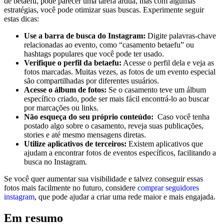
de betaefu, pode parecer uma tarefa árdua, mas com algumas
estratégias, você pode otimizar suas buscas. Experimente seguir
estas dicas:
Use a barra ⁤de busca do Instagram:
Digite palavras-chave⁢
relacionadas ‍ao evento, como “casamento betaefu” ou
hashtags‌ populares que você ⁢pode ter usado.
Verifique o ⁤perfil da betaefu:
‌Acesse o perfil‍ dela ​e veja as
fotos marcadas.‌ Muitas vezes, as fotos de um​ evento​ especial
são compartilhadas por diferentes usuários.
Acesse o ⁢álbum de fotos:
Se o casamento teve ⁢um álbum
específico criado, pode ser ​mais fácil encontrá-lo ao buscar
por ​marcações ou ⁤links.
Não esqueça ‍do seu próprio conteúdo:
⁣ Caso ⁣você tenha
postado ⁣algo sobre o ​casamento, reveja suas publicações,
stories ​e‌ até mesmo mensagens diretas.
Utilize aplicativos de terceiros:
Existem ​aplicativos que
ajudam a ⁢encontrar ‍fotos de eventos específicos, facilitando⁢ a
busca⁣ no⁣ Instagram.
Se você quer ⁤aumentar sua visibilidade e talvez conseguir essas
fotos mais ‍facilmente no futuro,⁣ considere⁤
comprar seguidores
instagram
, que pode‍ ajudar a criar uma rede maior e mais⁣ engajada.
Em resumo