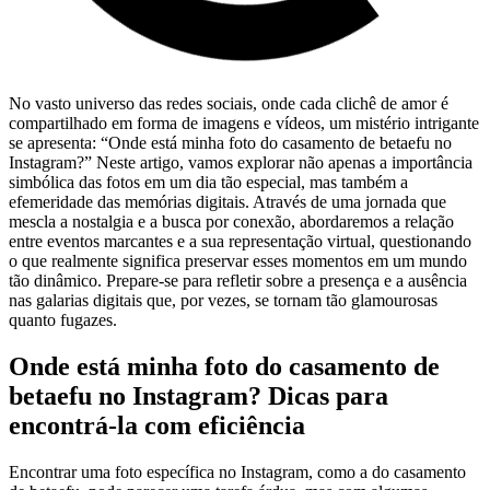
No ⁤vasto universo das redes sociais, onde cada clichê de amor é
compartilhado em forma‍ de imagens e vídeos, um mistério⁢ intrigante
se apresenta: “Onde está minha⁤ foto do casamento de ⁤betaefu no⁣
Instagram?” Neste ‌artigo, vamos explorar não apenas‌ a importância
⁢simbólica ⁤das ⁣fotos em um dia tão‍ especial, mas também a
‌efemeridade das memórias digitais. Através⁣ de uma jornada⁢ que
mescla a ‍nostalgia⁣ e⁤ a busca por conexão, abordaremos ​a relação
⁤entre eventos marcantes e a sua⁢ representação virtual, questionando ​
o que realmente significa preservar esses momentos em um mundo
tão dinâmico. Prepare-se para‌ refletir‍ sobre a ⁢presença e ‍a ausência
nas galarias digitais⁣ que, por ​vezes, se tornam tão glamourosas⁤
quanto fugazes.
Onde está ⁣minha foto do casamento de
betaefu no Instagram? Dicas para
encontrá-la com eficiência
Encontrar ⁣uma foto‌ específica no Instagram, como ⁢a do ‌casamento