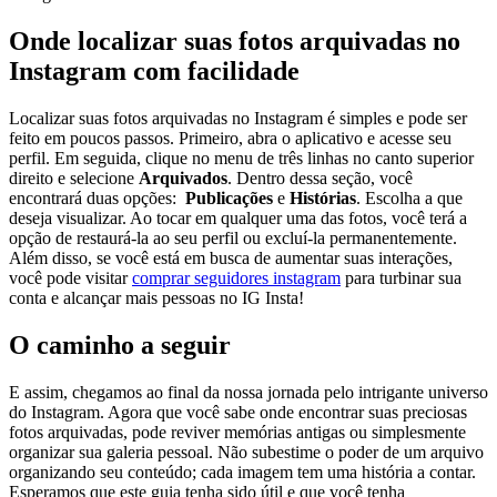
Onde​ localizar suas fotos​ arquivadas no
Instagram ⁢com facilidade
Localizar ⁤suas fotos ‌arquivadas no ⁤Instagram é simples e pode ser
feito em ‌poucos​ passos. Primeiro, abra⁣ o aplicativo ​e acesse seu
perfil. ‍Em⁤ seguida, clique ⁢no menu⁣ de três linhas ‍no‌ canto superior ​
direito e selecione
Arquivados
. Dentro dessa seção, você
⁢encontrará duas opções: ‍
Publicações
⁤e
Histórias
. Escolha a‍ que
‍deseja visualizar. Ao tocar em qualquer ‌uma das fotos, você ⁤terá​ a
opção ⁢de restaurá-la ao seu⁣ perfil⁣ ou excluí-la permanentemente.
Além ⁤disso,​ se ⁣você está em ​busca de⁢ aumentar suas interações,
⁤você⁢ pode ‍visitar
comprar⁢ seguidores instagram
para turbinar sua
conta e⁣ alcançar ‌mais pessoas no ⁢IG Insta!
O caminho a seguir
E assim, ⁣chegamos ao final da ​nossa jornada pelo intrigante universo
do⁢ Instagram. Agora que⁤ você sabe onde⁢ encontrar ⁣suas preciosas
‍fotos arquivadas,​ pode reviver memórias antigas ou ⁣simplesmente
organizar sua galeria⁢ pessoal. Não subestime o poder de⁤ um⁤ arquivo
⁢organizando seu conteúdo; ‍cada imagem​ tem uma ⁤história‌ a contar.
⁤Esperamos que este guia tenha sido ⁢útil e que⁣ você⁣ tenha