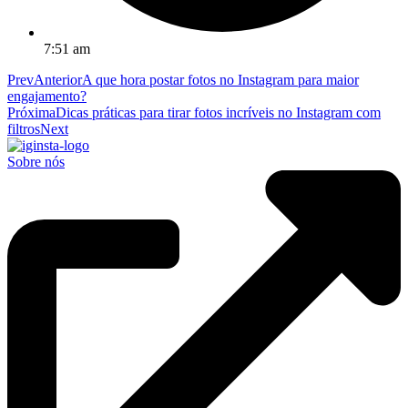
7:51 am
Prev
Anterior
A que hora postar fotos no Instagram para maior
engajamento?
Próxima
Dicas práticas para tirar fotos incríveis no Instagram com
filtros
Next
Sobre nós