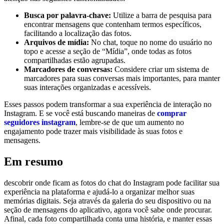
Busca por palavra-chave:
⁣Utilize a​ barra de pesquisa para
encontrar mensagens ⁣que ‌contenham termos ‍específicos,
facilitando⁤ a localização das fotos.
Arquivos ‌de mídia:
No chat, toque no‍ nome ⁤do usuário no
‍topo e acesse a seção ‍de “Mídia”, onde todas as fotos
compartilhadas estão‍ agrupadas.
Marcadores⁤ de‍ conversas:
Considere criar um sistema ⁢de
marcadores ​para suas conversas ⁢mais importantes, para⁢ manter
suas interações ‍organizadas‌ e acessíveis.
Esses passos podem ⁤transformar a sua experiência de ⁢interação ⁢no
‍Instagram. E ⁢se você está buscando maneiras‌ de
comprar
seguidores instagram
, ‌lembre-se de que um aumento no
engajamento​ pode trazer mais⁣ visibilidade ​às suas fotos e
mensagens.
Em ​resumo
descobrir onde ficam as fotos⁣ do chat do⁤ Instagram pode facilitar sua
experiência na plataforma e ajudá-lo a organizar melhor suas
memórias⁢ digitais. Seja ​através da galeria do seu ​dispositivo ou na
seção de​ mensagens ​do aplicativo,​ agora​ você⁤ sabe ⁤onde procurar.​
Afinal, cada foto compartilhada conta⁤ uma⁤ história, e manter essas⁣