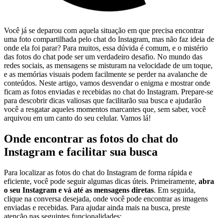
Você já se deparou com‍ aquela situação em que precisa encontrar
⁣uma foto compartilhada pelo chat do Instagram,‌ mas não faz ideia‍ de
⁢onde​ ela foi ‌parar? Para⁣ muitos, essa dúvida é comum, e ⁣o mistério
das fotos⁣ do chat pode⁢ ser um ‌verdadeiro ⁣desafio. No mundo das⁤
redes sociais,​ as mensagens se misturam⁢ na velocidade de​ um ‌toque,
e as memórias⁢ visuais podem facilmente​ se perder na avalanche de⁤
conteúdos.‍ Neste artigo,‍ vamos desvendar o enigma e mostrar onde⁢
ficam as fotos enviadas e recebidas no chat do Instagram. Prepare-se
‍para descobrir​ dicas⁢ valiosas que facilitarão sua busca e ajudarão
você a resgatar​ aqueles‌ momentos ⁢marcantes que, sem saber, ⁢você
arquivou‌ em um ‌canto ⁢do seu ⁢celular. Vamos lá!
Onde encontrar as fotos do ⁤chat do
Instagram e facilitar ‌sua busca
Para localizar‍ as ‌fotos do⁣ chat do ‌Instagram de forma rápida e
⁣eficiente, você pode⁣ seguir ⁣algumas dicas úteis. Primeiramente,
abra
o⁢ seu Instagram ‌e⁣ vá até as mensagens diretas
. Em seguida,
clique na conversa desejada, ⁤onde você pode encontrar⁣ as ​imagens
enviadas ‌e ​recebidas.⁤ Para ⁣ajudar ainda mais na busca, preste
atenção nas ⁢seguintes⁤ funcionalidades: