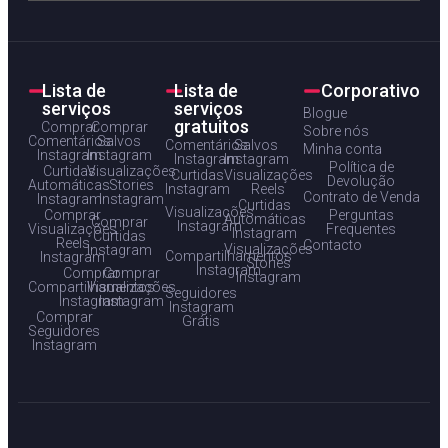
Lista de
Lista de
Corporativo
serviços
serviços
Blogue
gratuitos
Comprar
Comprar
Sobre nós
Comentários
Salvos
Comentários
Salvos
Minha conta
Instagram
Instagram
Instagram
Instagram
Política de
Curtidas
Visualizações
Curtidas
Visualizações
Devolução
Automáticas
Stories
Instagram
Reels
Contrato de Venda
Instagram
Instagram
Curtidas
Visualizações
Comprar
Perguntas
Automáticas
Comprar
Instagram
Visualizações
Frequentes
Instagram
Curtidas
Reels
Contacto
Visualizações
Instagram
Compartilhamentos
Instagram
Stories
Instagram
Comprar
Comprar
Instagram
Compartilhamentos
Visualizações
Seguidores
Instagram
Instagram
Instagram
Comprar
Grátis
Seguidores
Instagram