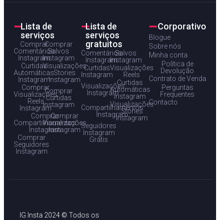
Lista de
Lista de
Corporativo
serviços
serviços
Blogue
gratuitos
Comprar
Comprar
Sobre nós
Comentários
Salvos
Comentários
Salvos
Minha conta
Instagram
Instagram
Instagram
Instagram
Política de
Curtidas
Visualizações
Curtidas
Visualizações
Devolução
Automáticas
Stories
Instagram
Reels
Contrato de Venda
Instagram
Instagram
Curtidas
Visualizações
Comprar
Perguntas
Automáticas
Comprar
Instagram
Visualizações
Frequentes
Instagram
Curtidas
Reels
Contacto
Visualizações
Instagram
Compartilhamentos
Instagram
Stories
Instagram
Comprar
Comprar
Instagram
Compartilhamentos
Visualizações
Seguidores
Instagram
Instagram
Instagram
Comprar
Grátis
Seguidores
Instagram
IG Insta 2024 © Todos os