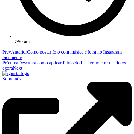
7:50 am
Prev
Anterior
Como postar foto com música e letra no Instagram
facilmente
Próxima
Descubra como aplicar filtros do Instagram em suas fotos
agora
Next
Sobre nós