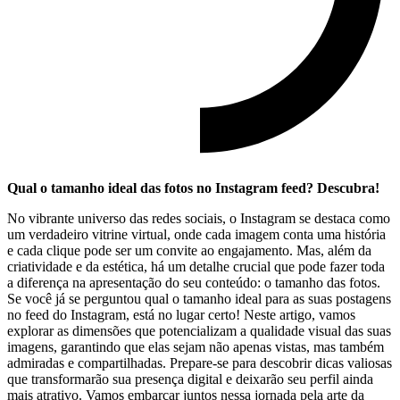
Qual o tamanho ideal das fotos no ⁣Instagram feed? Descubra!
No vibrante universo das redes sociais, o ‌Instagram se destaca como
um verdadeiro vitrine virtual, onde cada imagem conta ​uma história​
e cada clique pode ser um convite ao engajamento. Mas,⁤ além ⁣da⁤
criatividade e da estética, há um detalhe crucial que ⁣pode fazer ⁣toda
a ​diferença na apresentação do seu conteúdo: o ⁣tamanho das ⁣fotos.
Se você já ⁤se perguntou qual o ​tamanho ideal‍ para as suas postagens
no feed do Instagram, está no⁢ lugar certo! Neste artigo,‍ vamos
explorar as dimensões que potencializam a‍ qualidade visual das suas
imagens, garantindo que elas⁣ sejam não apenas​ vistas, mas também
admiradas e compartilhadas. Prepare-se ⁤para descobrir dicas valiosas
⁣que transformarão sua presença digital e ⁢deixarão seu perfil ainda
mais atrativo. Vamos ‍embarcar juntos nessa jornada ⁣pela ⁣arte da⁤