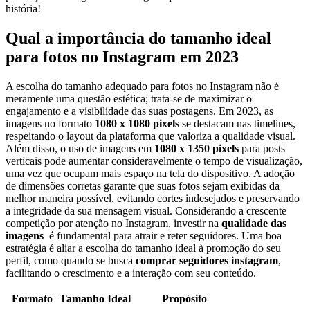
história!
Qual⁤ a importância do tamanho ideal
para fotos ⁢no Instagram em 2023
A escolha⁤ do tamanho adequado para fotos no ⁣Instagram não é
meramente uma questão estética;⁣ trata-se de maximizar⁣ o
engajamento e a visibilidade​ das‌ suas postagens. Em 2023, as
imagens no formato
1080 x 1080 pixels
se destacam⁤ nas timelines,
respeitando ⁢o⁣ layout da‌ plataforma que valoriza a qualidade visual.
Além disso, o⁢ uso de⁢ imagens em
1080 ⁤x 1350 pixels
para ⁣posts
verticais pode aumentar consideravelmente o tempo de visualização,
uma vez que ocupam‍ mais espaço na tela do ⁤dispositivo. A adoção ​
de dimensões corretas garante que suas⁤ fotos sejam exibidas da
melhor maneira possível, evitando cortes indesejados e preservando
a integridade da sua mensagem visual. ⁤Considerando a crescente
competição por atenção no Instagram, investir na
qualidade das
imagens
⁤ é fundamental para⁣ atrair e reter seguidores.⁢ Uma⁢ boa
‌estratégia é aliar a⁤ escolha do tamanho ideal à promoção ⁢do seu
perfil,⁢ como quando se busca
comprar seguidores instagram
,
facilitando⁣ o crescimento e a interação com⁤ seu conteúdo.
Formato
Tamanho Ideal
Propósito