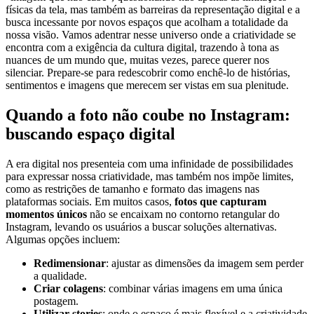
físicas⁣ da ‍tela, mas também as ⁤barreiras da ‍representação ⁤digital⁤ e a
busca incessante por ​novos ​espaços que acolham‌ a ⁢totalidade da
nossa visão. Vamos ‌adentrar‍ nesse universo onde a criatividade ⁤se ​
encontra com a exigência da cultura digital, ⁤trazendo à⁢ tona as
nuances de ⁢um mundo que, ​muitas vezes, parece‍ querer nos
silenciar. Prepare-se para​ redescobrir‍ como⁢ enchê-lo de histórias,​
sentimentos e imagens que merecem ser vistas em sua plenitude.
Quando a foto não coube no Instagram:
buscando espaço digital
A era ‍digital nos presenteia ⁣com uma⁤ infinidade de possibilidades
para expressar ​nossa criatividade, mas‌ também nos‌ impõe limites,
como as restrições ⁣de tamanho e formato das imagens nas
plataformas⁢ sociais. Em muitos⁤ casos,
fotos que capturam
momentos únicos
não ‍se encaixam no contorno retangular do
Instagram, levando os​ usuários​ a buscar⁣ soluções alternativas.
Algumas opções incluem:
Redimensionar
: ajustar as dimensões da ‌imagem sem perder
a qualidade.
Criar colagens
: combinar ‌várias⁣ imagens‌ em uma única
postagem.
Utilizar ​stories
: onde o espaço é mais flexível e a⁣ criatividade