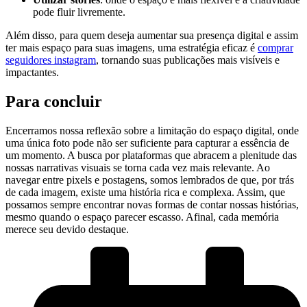
pode fluir livremente.
Além disso, para‌ quem deseja aumentar ‍sua presença digital e assim
ter mais espaço para ⁢suas ⁣imagens,⁣ uma ‌estratégia​ eficaz​ é
comprar‌
seguidores instagram
, tornando⁢ suas ​publicações mais​ visíveis e
impactantes.
Para concluir
Encerramos ⁤nossa⁤ reflexão ⁢sobre a limitação do espaço digital, onde⁤
uma única foto pode ‍não ser suficiente⁢ para capturar a essência de
um ‍momento. A⁤ busca por‌ plataformas que abracem a​ plenitude das
nossas narrativas ⁤visuais se torna cada vez mais⁢ relevante.‍ Ao
navegar ‍entre pixels⁣ e postagens, somos lembrados de que,⁣ por trás
de cada imagem, existe uma história rica e complexa. Assim, que
possamos ‍sempre encontrar novas formas⁢ de contar nossas​ histórias,
mesmo quando o espaço‍ parecer⁣ escasso. Afinal, ​cada⁢ memória
merece⁣ seu ⁢devido destaque.