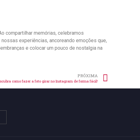
 Ao compartilhar memórias, celebramos
bre nossas experiências, ancoreando emoções que,
 lembranças e colocar⁢ um pouco de nostalgia na
PRÓXIMA
scubra como fazer a foto girar no Instagram de forma fácil!