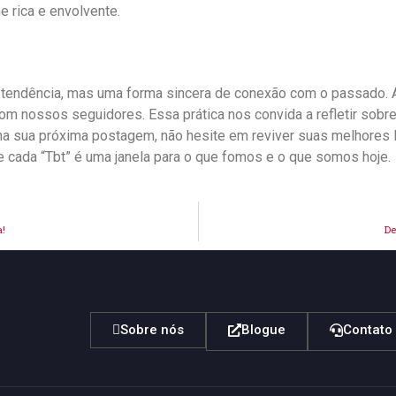
e rica e ‍envolvente.
 tendência,‍ mas uma‍ forma sincera de conexão com o passado.
com nossos seguidores. Essa prática⁣ nos convida a⁢ refletir so
⁤ na sua próxima postagem,‌ não hesite em reviver suas melhores
a,⁢ e cada “Tbt” é uma janela⁤ para o que fomos e o que somos hoje.
a!
De
Sobre nós
Blogue
Contato