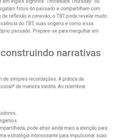
que em inglês significa “Throwback Thursday” ou
 resgatam fotos do passado e compartilham com
e ‍reflexão ⁤e conexão, o ​TBT ⁣pode revelar muito
 essência‌ do ‍TBT, suas origens e como essa
prio passado.⁢ Prepare-se para mergulhar em
construindo‌ narrativas
 de⁤ simples recordações. ⁢A prática de
soal* de maneira​ inédita. Ao ​relembrar
uidores.
hegamos.
partilhada,‍ pode atrair ainda ‍mais a atenção para
a estratégia interessante ⁢para impulsionar suas​