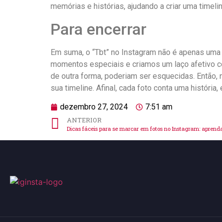
memórias e ‌histórias, ajudando a criar uma timelin
Para encerrar
Em suma, o “Tbt” no Instagram⁤ não é apenas uma
momentos‌ especiais e criamos um ⁢laço afetivo‌ 
de outra forma, ⁤poderiam ser ⁤esquecidas. Então,
sua‌ timeline. Afinal, cada⁣ foto conta uma históri
dezembro 27, 2024
7:51 am
ANTERIOR
Dicas fáceis para se marcar em fotos no Instagram: aprend