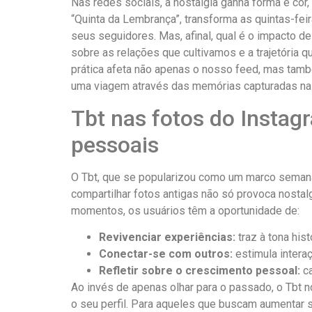
Nas ⁤redes ⁢sociais, a​ nostalgia ganha forma e co
“Quinta da Lembrança”, transforma as quintas-fei
seus seguidores. Mas,⁤ afinal, qual‌ é⁤ o impacto 
sobre as relações que cultivamos e a‍ trajetória 
⁢prática afeta não apenas o nosso feed, mas ta
uma viagem através das memórias capturadas ⁢na
Tbt nas fotos do Instagr
pessoais
O‌ Tbt, que se‌ popularizou como um ‍marco semana
compartilhar fotos antigas‍ não só provoca⁤ nosta
momentos, os​ usuários têm⁤ a oportunidade de:
Revivenciar experiências:
traz à ​tona ⁤h
Conectar-se com outros:
estimula intera
Refletir sobre o crescimento⁣ pessoal:
ca
Ao invés‌ de apenas olhar para o⁣ passado, ⁤o Tbt 
o seu perfil.‌ Para aqueles que buscam aumentar s