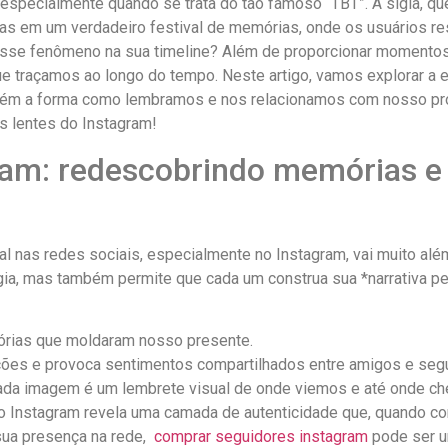
r, ​especialmente quando se ‌trata do tão famoso “TBT”. A sigla, 
ras em um verdadeiro festival de ⁣memórias, onde ⁢os‍ usuários
desse fenômeno na sua timeline?⁤ Além de ⁤proporcionar momentos d
que traçamos ⁢ao longo do tempo. ⁢Neste artigo, vamos explorar a
mbém a forma como lembramos⁤ e nos relacionamos com nosso pró
s lentes do Instagram!
am: redescobrindo⁣ memórias e⁢ 
l nas redes sociais, especialmente no Instagram, vai ⁣muito além
lgia, mas também permite que cada um construa sua *narrativa pes
istórias que moldaram nosso presente.
ções e provoca sentimentos compartilhados entre amigos e‌ seg
da imagem⁢ é um lembrete ⁣visual de ​onde viemos e⁤ até ‌onde c
‍no Instagram revela uma camada⁤ de autenticidade que, quando‌ com
ua presença na ‌rede, ⁢
comprar seguidores instagram
pode ser um