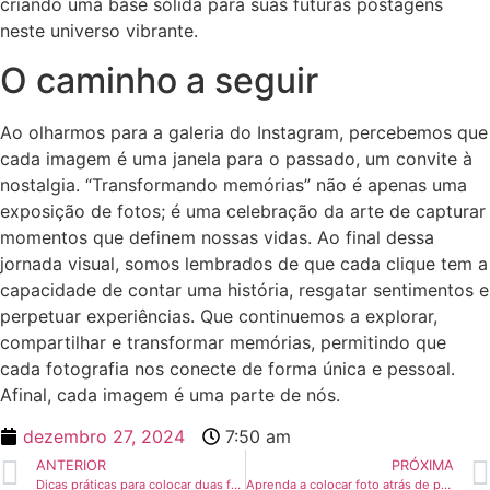
criando uma base sólida para suas futuras postagens
neste universo vibrante.
O caminho a seguir
Ao olharmos para a galeria‍ do ⁣Instagram, percebemos que
cada imagem ‍é uma janela para o passado, um‍ convite à‍
nostalgia.⁣ “Transformando memórias” não é apenas ⁣uma
exposição​ de fotos; é uma celebração da arte de capturar
momentos que definem nossas vidas. Ao final dessa‍
jornada visual, somos lembrados ⁢de que cada clique ⁢tem a⁣
capacidade de contar uma história, resgatar sentimentos e
⁣perpetuar experiências.⁤ Que‌ continuemos a explorar,
‍compartilhar e transformar memórias, ​permitindo que
cada fotografia ⁣nos conecte ‍de forma única e pessoal.
Afinal, cada ‌imagem é uma parte de⁤ nós.
dezembro 27, 2024
7:50 am
ANTERIOR
PRÓXIMA
Dicas práticas para colocar duas fotos lado a lado no Instagram
Aprenda a colocar foto atrás de publicação no Instagram fácil!