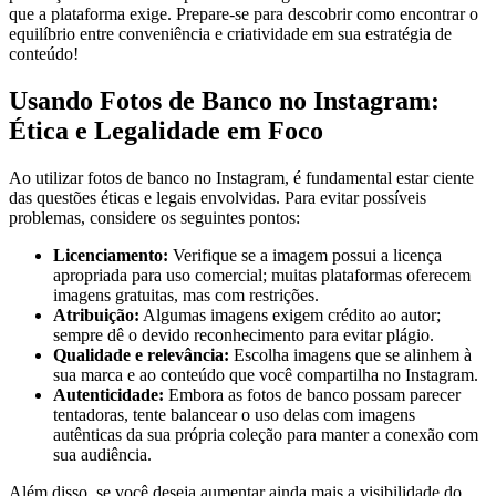
⁤que a plataforma exige. ​Prepare-se ⁤para descobrir‌ como encontrar⁢ o
equilíbrio ‍entre conveniência e criatividade em sua estratégia ⁢de‌
conteúdo!
Usando Fotos de Banco no Instagram:​
Ética e Legalidade‌ em Foco
Ao utilizar fotos de banco ⁢no Instagram, é fundamental estar ciente
das questões éticas​ e legais envolvidas. ⁢Para evitar possíveis
problemas, considere⁣ os seguintes ‌pontos:
Licenciamento:
Verifique se a imagem ‍possui⁣ a licença
apropriada⁤ para ⁤uso comercial; muitas plataformas oferecem
imagens ‍gratuitas, mas com ⁤restrições.
Atribuição:
Algumas imagens exigem crédito ao​ autor;
sempre dê o devido ‍reconhecimento para evitar⁤ plágio.
Qualidade⁣ e⁣ relevância:
Escolha imagens ‍que se alinhem‌ à
sua marca ⁣e ao conteúdo ⁢que você compartilha no Instagram.
Autenticidade:
⁣Embora as fotos ​de banco possam parecer
tentadoras,⁢ tente balancear o uso delas‍ com imagens
autênticas da sua própria coleção​ para manter a⁢ conexão ⁢com⁢
sua ⁣audiência.
Além disso,⁢ se você deseja ⁣aumentar ainda mais a visibilidade do⁣