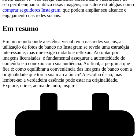
seu perfil enquanto ⁣utiliza essas imagens, considere‍ estratégias‍ como
comprar seguidores Instagram
, que ​podem ​ampliar seu alcance​ e
engajamento ‍nas ⁣redes⁢ sociais.
Em resumo
Em um mundo onde⁣ a estética ‍visual reina nas redes sociais, a
utilização de fotos ⁢de banco no Instagram⁤ se revela uma estratégia
interessante, mas ⁣que ⁢exige cuidado‍ e reflexão. Ao‍ optar por
imagens licensiadas, ⁤é⁣ fundamental⁣ assegurar⁤ a ​autenticidade do
‍conteúdo ⁣e ⁤a conexão com ⁢sua‍ audiência. Ao final, a‍ pergunta que⁣
fica ⁢é: como⁤ equilibrar a conveniência ‌das imagens de ⁢banco ‌com a
originalidade que ​torna​ sua marca única? A ‌escolha é⁤ sua, mas
lembre-se:‍ a⁤ verdadeira essência⁢ pode⁢ estar na originalidade.
‌Explore, crie e, acima de tudo, inspire!