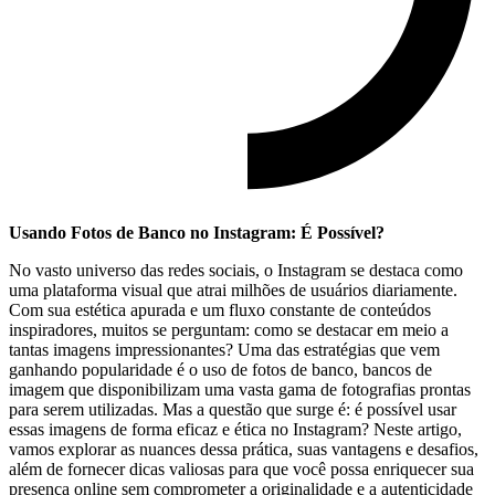
Usando Fotos de‍ Banco no‌ Instagram: ‌É Possível?
No ‌vasto universo das redes sociais,⁤ o Instagram se destaca como
uma plataforma visual que atrai milhões de ‍usuários ​diariamente.
Com sua estética apurada e um fluxo constante de conteúdos
inspiradores,‌ muitos ​se⁣ perguntam: como se destacar ⁤em​ meio ​a
tantas​ imagens impressionantes? ‍Uma das​ estratégias que vem
ganhando popularidade ⁢é o uso de⁢ fotos de banco, bancos de
imagem que disponibilizam uma vasta‌ gama de fotografias prontas
para serem⁣ utilizadas. Mas a⁢ questão que surge é: é possível ⁣usar
essas imagens de​ forma eficaz e ética no‌ Instagram? Neste artigo,
vamos explorar as nuances dessa‍ prática,​ suas vantagens e desafios,
além‍ de ⁢fornecer ‌dicas valiosas para​ que você possa enriquecer‍ sua​
presença online sem ​comprometer a originalidade e ⁢a autenticidade