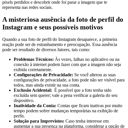
pixels ⁣perdidos e ⁢descobrir⁣ onde ‍foi parar a imagem que te‍
representa‌ nas redes ⁣sociais.
A misteriosa ausência da foto ⁤de perfil do
Instagram e seus possíveis​ motivos
Quando a sua foto ⁣de ⁣perfil do​ Instagram desaparece, a primeira
reação ​pode ser de estranhamento e preocupação. Essa ⁤ausência
pode ser resultado de diversos fatores,‌ tais como:
Problemas⁢ Técnicos:
Às ‍vezes, falhas no aplicativo ‍ou na
conexão à ‌internet podem‌ fazer com que a ⁣imagem‍ não seja
exibida corretamente.
Configurações de Privacidade:
Se você alterou as suas
configurações de privacidade, a foto pode não ser⁢ visível para
⁣todos, mas ainda existir na sua conta.
Exclusão​ Acidental:
⁤ É possível que a foto ​tenha sido
excluída sem querer; vale a pena verificar a ⁤galeria‍ do seu
dispositivo.
Inatividade da⁢ Conta:
Contas que ficam ​inativas‍ por muito
tempo podem ‍sofrer mudanças temporárias⁣ na exibição de
perfis.
Solução ‍para Imprevistos:
Caso ⁢tenha interesse em
aumentar a sua presença⁢ na plataforma, considerar a opção de