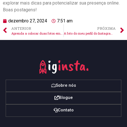
explorar mais dicas para potencializar sua ⁢presença ​online.
Boas postagens!
dezembro 27, 2024
7:51 am
ANTERIOR
PRÓXIMA
Aprenda a colocar duas fotos em um story no Instagram fácil!
A foto do meu perfil do Instagram sumiu: onde ela foi?
Sobre nós
Blogue
Contato