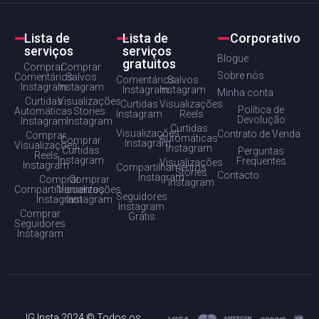
Lista de
Lista de
Corporativo
serviços
serviços
Blogue
gratuitos
Comprar
Comprar
Sobre nós
Comentários
Salvos
Comentários
Salvos
Instagram
Instagram
Instagram
Instagram
Minha conta
Curtidas
Visualizações
Curtidas
Visualizações
Política de
Automáticas
Stories
Instagram
Reels
Devolução
Instagram
Instagram
Curtidas
Visualizações
Contrato de Venda
Comprar
Automáticas
Comprar
Instagram
Visualizações
Instagram
Curtidas
Perguntas
Reels
Instagram
Frequentes
Visualizações
Instagram
Compartilhamentos
Stories
Contacto
Instagram
Comprar
Comprar
Instagram
Compartilhamentos
Visualizações
Seguidores
Instagram
Instagram
Instagram
Comprar
Grátis
Seguidores
Instagram
IG Insta 2024 © Todos os