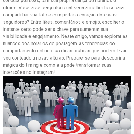
conecta pessoas, tem sua própria ⁤dança de horários⁣ e
⁤ritmos. Você ‍já ‍se perguntou qual seria a melhor hora para
⁢compartilhar sua foto e conquistar o coração dos seus‍
seguidores? Entre likes,‍ comentários e emojis, escolher​ o
instante⁤ certo⁢ pode ser⁤ a chave para aumentar ⁤sua
visibilidade e engajamento. Neste artigo, vamos⁣ explorar ⁢as
⁤nuances dos ⁢horários de postagem, as⁢ tendências do
comportamento online​ e ⁣as dicas práticas que podem levar
seu⁤ conteúdo‌ a novas alturas. Prepare-se ‌para descobrir a
mágica ​do⁢ timing e ‌como ela ‌pode transformar suas‍
interações no Instagram!