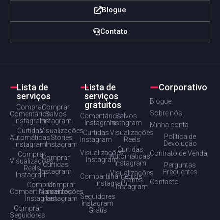
Blogue
Contato
Lista de
Lista de
Corporativo
serviços
serviços
Blogue
gratuitos
Comprar
Comprar
Sobre nós
Comentários
Salvos
Comentários
Salvos
Instagram
Instagram
Instagram
Instagram
Minha conta
Curtidas
Visualizações
Curtidas
Visualizações
Política de
Automáticas
Stories
Instagram
Reels
Devolução
Instagram
Instagram
Curtidas
Visualizações
Contrato de Venda
Comprar
Automáticas
Comprar
Instagram
Visualizações
Instagram
Curtidas
Perguntas
Reels
Instagram
Frequentes
Visualizações
Instagram
Compartilhamentos
Stories
Contacto
Instagram
Comprar
Comprar
Instagram
Compartilhamentos
Visualizações
Seguidores
Instagram
Instagram
Instagram
Comprar
Grátis
Seguidores