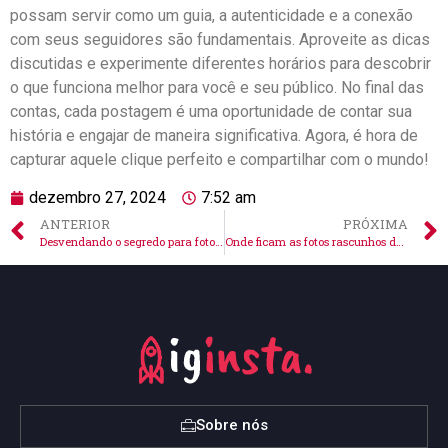
possam ‌servir ⁤como ⁣um guia, ‌a autenticidade⁣ e a conexão
com seus seguidores são fundamentais. Aproveite⁤ as dicas
discutidas e experimente diferentes‍ horários para ‍descobrir
⁤o que funciona melhor para⁤ você e seu público. No final das
⁣contas, cada postagem⁢ é uma oportunidade de ⁣contar⁣ sua⁣
história e engajar de ‌maneira significativa. Agora, é hora de
capturar aquele ⁢clique perfeito e compartilhar com ​o mundo!
dezembro 27, 2024
7:52 am
ANTERIOR
PRÓXIMA
Desvendando o segredo para fotos com fundo fosco no Instagram
Onde ficam as fotos rascunhos do Instagram? Descubra já!
Sobre nós