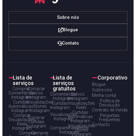
Sobre nós
Blogue
Contato
Lista de
Lista de
Corporativo
serviços
serviços
Blogue
gratuitos
Comprar
Comprar
Sobre nós
Comentários
Salvos
Comentários
Salvos
Minha conta
Instagram
Instagram
Instagram
Instagram
Política de
Curtidas
Visualizações
Curtidas
Visualizações
Devolução
Automáticas
Stories
Instagram
Reels
Contrato de Venda
Instagram
Instagram
Curtidas
Visualizações
Comprar
Perguntas
Automáticas
Comprar
Instagram
Visualizações
Frequentes
Instagram
Curtidas
Reels
Contacto
Visualizações
Instagram
Compartilhamentos
Instagram
Stories
Instagram
Comprar
Comprar
Instagram