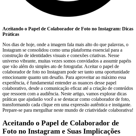
Aceitando o Papel​ de‍ Colaborador de ‍Foto no Instagram: Dicas
‌Práticas
Nos dias de hoje,‍ onde​ a imagem fala‌ mais alto do que ⁣palavras,⁢ o
Instagram se consolidou como uma‍ plataforma essencial para a
construção de identidades visuais e conexões criativas. Nesse
universo vibrante, muitas vezes ⁣somos⁢ convidados a ‍assumir ‍papéis⁤
que ‍vão além do simples ‌ato de ⁤fotografar. Aceitar o​ papel ‍de
colaborador de⁣ foto no Instagram pode ser tanto uma oportunidade
emocionante​ quanto um ⁤desafio.⁤ Para⁢ aproveitar ⁢ao máximo essa
experiência, ⁣é fundamental entender as nuances⁤ desse papel
colaborativo, desde⁢ a⁢ comunicação eficaz⁢ até‍ a criação ​de conteúdos
que ressoem com a audiência. Neste ‌artigo, vamos‍ explorar dicas
práticas que ajudarão você‌ a se destacar como colaborador de foto,⁣
transformando cada clique em uma ‌expressão autêntica e⁣ instigante.
‌Prepare-se para mergulhar neste mundo ​de ⁢criatividade colaborativa!
Aceitando⁣ o Papel de ⁤Colaborador ‌de ​
Foto no Instagram e Suas Implicações