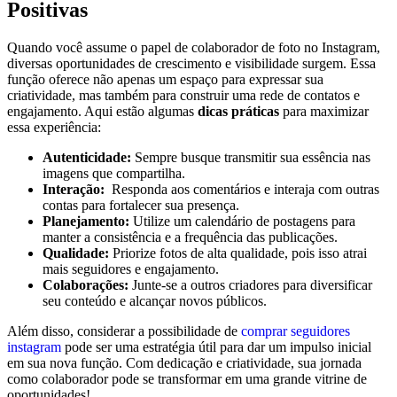
Positivas
Quando‌ você ‍assume‍ o papel de ⁢colaborador de foto⁢ no⁤ Instagram,
diversas oportunidades de crescimento‍ e visibilidade surgem. Essa
função oferece⁤ não apenas um espaço para⁢ expressar sua⁣
criatividade,​ mas também ​para construir uma rede de⁤ contatos e
engajamento. Aqui⁤ estão ⁣algumas‍
dicas práticas
para ⁢maximizar
essa ‍experiência:
Autenticidade:
Sempre busque transmitir sua essência‍ nas
imagens que compartilha.
Interação:
⁤ Responda⁤ aos comentários ​e interaja com outras
contas para fortalecer sua presença.
Planejamento:
Utilize um calendário de postagens para
manter ‍a consistência e a frequência ⁤das publicações.
Qualidade:
Priorize​ fotos de alta ⁢qualidade, pois isso ‌atrai
mais⁢ seguidores e ‌engajamento.
Colaborações:
Junte-se a‌ outros criadores para diversificar
seu ‍conteúdo e alcançar‌ novos públicos.
Além disso, considerar a possibilidade de
comprar seguidores
‍instagram
pode ser ​uma ⁤estratégia útil para dar ⁢um impulso inicial
em sua nova função. ⁢Com dedicação e criatividade, sua⁤ jornada
como colaborador pode​ se transformar em uma grande vitrine de
oportunidades!