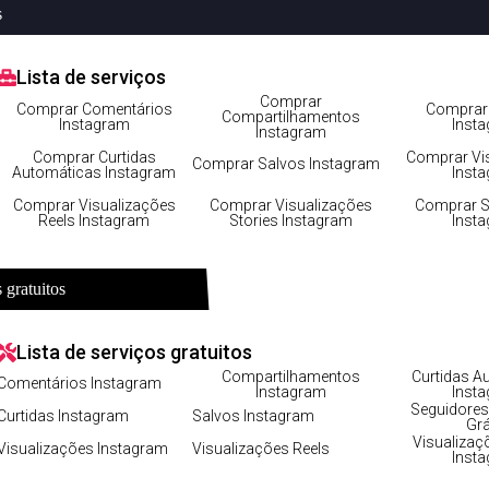
s
Lista de serviços
tos no Instagram facilmente!
Comprar
Comprar Comentários
Comprar 
Compartilhamentos
Instagram
Inst
Instagram
Comprar Curtidas
Comprar Vi
Comprar Salvos Instagram
Automáticas Instagram
Inst
Comprar Visualizações
Comprar Visualizações
Comprar S
Reels Instagram
Stories Instagram
Inst
 gratuitos
Lista de serviços gratuitos
Compartilhamentos
Curtidas A
Comentários Instagram
Instagram
Inst
Seguidores
Curtidas Instagram
Salvos Instagram
Grá
Visualizaç
Visualizações Instagram
Visualizações Reels
Inst