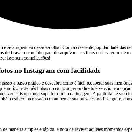
ram e se arrependeu dessa escolha? Com a crescente⁣ popularidade das r
 desbravar o caminho para desarquivar ⁣suas fotos no Instagram de mane
fazer isso sem ‌complicações!
fotos no Instagram com facilidade
 passo a passo prático e ⁣descubra ⁤como é ⁢fácil recuperar suas ‍memória
ique no ícone ⁤de três linhas no canto superior direito e ⁣selecione a opçã
os verticais no canto superior direito da imagem. A partir daí,‌ é⁤ só sel
ambém estiver interessado ‌em aumentar sua presença no Instagram,⁤ cons
m de maneira⁢ simples e rápida, é hora de reviver⁣ aqueles momentos‌ 