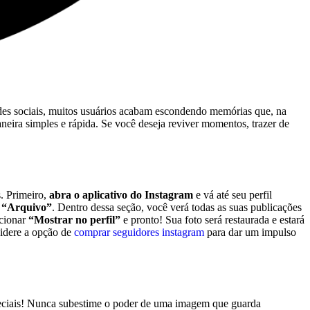
edes sociais, muitos usuários acabam escondendo memórias‌ que, na
ira simples⁣ e rápida. Se ​você deseja reviver momentos, trazer de
s. Primeiro,
abra o aplicativo do Instagram
e vá até⁢ seu perfil ​
o
“Arquivo”
. Dentro dessa seção, ​você verá todas as suas publicações
ecionar
“Mostrar no perfil”
e pronto! Sua foto será restaurada e ‍estará
idere a opção ‌de
comprar seguidores instagram
​para dar um impulso
especiais! Nunca subestime o poder de uma imagem que guarda