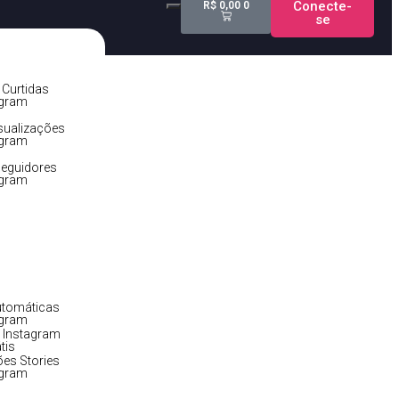
Conecte-
R$
0,00
0
se
Curtidas
agram
sualizações
agram
eguidores
agram
utomáticas
agram
 Instagram
tis
ões Stories
agram