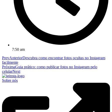
7:50 am
Prev
Anterior
Descubra como encontrar fotos ocultas no Instagram
facilmente
Próxima
Guia prático: como publicar fotos no Instagram pelo
celular
Next
Sobre nós