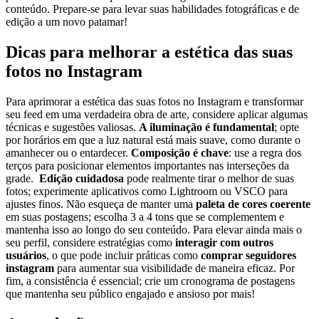
conteúdo. Prepare-se ​para levar suas habilidades⁢ fotográficas e de
edição a um novo patamar!
Dicas para melhorar a estética‌ das suas
fotos no​ Instagram
Para aprimorar a ⁢estética das suas⁣ fotos no‌ Instagram e transformar
seu​ feed em uma verdadeira obra ⁢de arte, considere ⁢aplicar algumas
técnicas e sugestões valiosas.
A iluminação é fundamental
; ​opte
por horários em que a luz natural está mais suave, como durante o
amanhecer ou o entardecer.
Composição é chave
: use a regra dos⁢
terços para posicionar elementos importantes ​nas interseções da
grade. ‌
Edição cuidadosa
pode realmente‌ tirar o melhor de suas
fotos; experimente aplicativos⁣ como Lightroom ou VSCO para
ajustes finos. Não ‌esqueça de manter uma
paleta de cores coerente
em suas postagens; escolha 3 a 4 tons⁣ que se complementem⁤ e⁤
mantenha ⁢isso⁣ ao ​longo do seu conteúdo. Para elevar⁣ ainda mais ⁤o
seu perfil, considere estratégias como
interagir‌ com ​outros⁤
usuários
, o que pode incluir práticas como
comprar seguidores
instagram
para aumentar sua visibilidade de maneira eficaz. ⁣Por
fim, a consistência é essencial; crie um cronograma de postagens
que mantenha seu público engajado e ansioso por mais!