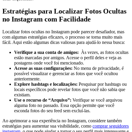
Estratégias para ⁢Localizar Fotos Ocultas
no Instagram ⁢com Facilidade
Localizar fotos ocultas no Instagram pode parecer desafiador, mas
com algumas estratégias eficazes, o processo se torna muito ⁣mais
fácil. Aqui​ estão algumas dicas valiosas para ajudá-lo nessa ⁢busca:
Verifique a sua conta de amigos:
⁢ Às vezes, as fotos ocultas
estão marcadas por amigos. Acesse o perfil deles e veja as
postagens ⁤onde você foi mencionado.
Acesse as suas‌ configurações:
No menu de privacidade, é ​
possível visualizar e gerenciar ⁢as fotos que você ​ocultou
anteriormente.
Explore hashtags e ⁤localizações:
Pesquisar por​ hashtags ⁤ou
locais específicos pode ⁣revelar fotos que você não sabia que
existiam.
Use⁤ o recurso de ​“Arquivo”:
Verifique se você arquivou
alguma foto no passado. Essa opção permite que você⁣
esconda fotos do seu feed sem excluí-las.
Ao aprimorar a sua experiência no Instagram, considere também ​
estratégias ‍para aumentar sua visibilidade, como‍
comprar seguidores
instagram
, o que pode‍ ajudar⁢ a tornar ​o seu perfil mais interessante e