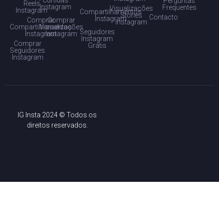
Curtidas
Perguntas
Reels
Instagram
Frequentes
Visualizações
Instagram
Compartilhamentos
Stories
Contacto
Instagram
Comprar
Comprar
Instagram
Compartilhamentos
Visualizações
Seguidores
Instagram
Instagram
Instagram
Comprar
Grátis
Seguidores
Instagram
IG Insta 2024 © Todos os
direitos reservados.