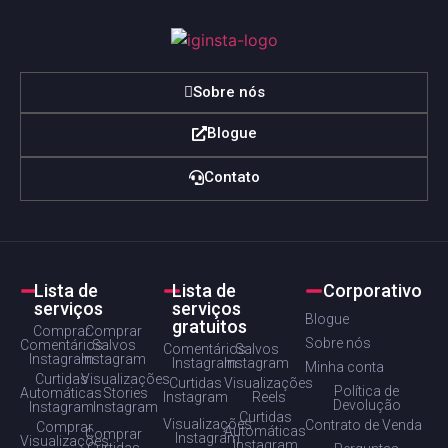
Sobre nós
Blogue
Contato
Lista de
Lista de
Corporativo
serviços
serviços
Blogue
gratuitos
Comprar
Comprar
Sobre nós
Comentários
Salvos
Comentários
Salvos
Instagram
Instagram
Instagram
Instagram
Minha conta
Curtidas
Visualizações
Curtidas
Visualizações
Política de
Automáticas
Stories
Instagram
Reels
Devolução
Instagram
Instagram
Curtidas
Visualizações
Contrato de Venda
Comprar
Automáticas
Comprar
Instagram
Visualizações
Instagram