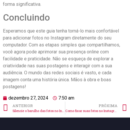
forma‍ significativa.
Concluindo
Esperamos que ⁣este guia⁣ tenha torná-lo ‌mais​ confortável
para adicionar fotos no Instagram diretamente ⁤do seu
computador. Com as ⁤etapas simples‍ que ⁢compartilhamos,
você‌ agora pode aprimorar sua presença online com
facilidade e praticidade. Não se esqueça de explorar‌ a
criatividade nas suas postagens e‍ interagir com⁢ a sua
⁢audiência. O mundo das ​redes⁣ sociais é​ vasto, e cada
imagem ​conta uma história única. Mãos ⁤à obra e boas
postagens!
dezembro 27, 2024
7:50 am
ANTERIOR
PRÓXIMA
Silencie o barulho das fotos no Instagram de forma fácil
Como fixar suas fotos no Instagram: dicas indispensáveis