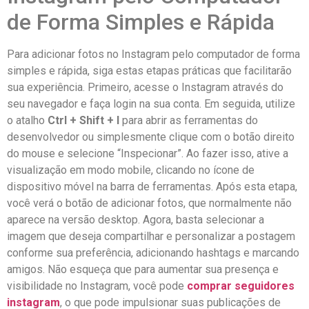
⁣de‍ Forma Simples e Rápida
Para ‍adicionar fotos no Instagram pelo computador de⁢ forma
⁤simples e rápida, siga ‍estas etapas práticas ⁢que facilitarão
sua experiência. Primeiro, acesse⁢ o Instagram através​ do
⁢seu navegador e faça login na sua ‌conta. Em seguida,⁢ utilize
o ​atalho
Ctrl + Shift + I
para abrir as⁢ ferramentas⁢ do
desenvolvedor ou simplesmente‌ clique com​ o botão direito
do mouse e selecione “Inspecionar”. Ao⁤ fazer isso, ative ⁤a
visualização em modo mobile, clicando no ícone⁢ de ​
dispositivo móvel na ‍barra de ferramentas. Após‍ esta etapa,
você ⁣verá ​o botão‍ de⁤ adicionar fotos,‍ que normalmente não⁢
aparece na⁢ versão ⁢desktop. Agora, basta selecionar a ​
imagem ‌que ‍deseja ‌compartilhar‌ e personalizar a postagem
conforme‍ sua preferência,⁤ adicionando hashtags e ‌marcando
amigos. Não⁢ esqueça que⁣ para aumentar sua presença e
visibilidade⁢ no Instagram, você ‍pode
comprar seguidores
instagram
, o⁢ que pode impulsionar suas ⁢publicações⁢ de