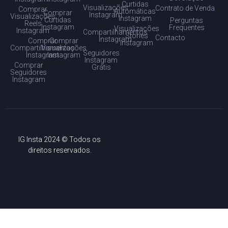
Curtidas
Visualizações
Contrato de Venda
Comprar
Automáticas
Comprar
Instagram
Visualizações
Instagram
Curtidas
Perguntas
Reels
Instagram
Frequentes
Visualizações
Instagram
Compartilhamentos
Stories
Contacto
Instagram
Comprar
Comprar
Instagram
Compartilhamentos
Visualizações
Seguidores
Instagram
Instagram
Instagram
Comprar
Grátis
Seguidores
Instagram
IG Insta 2024 © Todos os
direitos reservados.