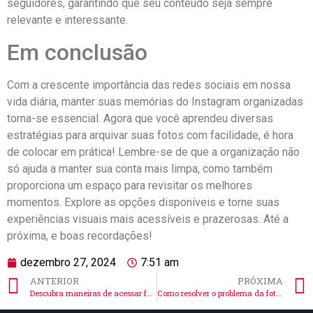
seguidores,​ garantindo que seu conteúdo seja sempre
relevante e interessante.
Em conclusão
Com a crescente importância das ⁢redes sociais em nossa
vida diária, manter suas ⁤memórias do Instagram organizadas
torna-se essencial.‍ Agora que você aprendeu diversas
estratégias para arquivar suas ‍fotos com⁢ facilidade,⁢ é hora
de colocar em prática! Lembre-se de que a organização ​não
só ajuda a manter sua conta mais ⁤limpa, ​como também
proporciona um espaço⁢ para revisitar⁢ os melhores
momentos. Explore as opções disponíveis e torne ⁣suas
experiências​ visuais mais acessíveis e ​prazerosas. Até a
próxima, e boas recordações!
dezembro 27, 2024
7:51 am
ANTERIOR
PRÓXIMA
Descubra maneiras de acessar fotos do Instagram privado com cuidado
Como resolver o problema da foto do avatar grande no Instagram