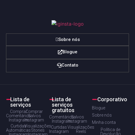
Sobre nós
Blogue
Contato
Lista de
Lista de
Corporativo
serviços
serviços
Blogue
gratuitos
Comprar
Comprar
Sobre nós
Comentários
Salvos
Comentários
Salvos
Instagram
Instagram
Instagram
Instagram
Minha conta
Curtidas
Visualizações
Curtidas
Visualizações
Política de
Automáticas
Stories
Instagram
Reels
Devolução
Instagram
Instagram