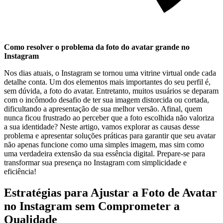
Como resolver ⁢o problema da ‌foto⁤ do avatar grande no
Instagram
Nos⁣ dias‌ atuais, o Instagram se tornou⁣ uma ⁢vitrine ⁢virtual ⁢onde⁢ cada ​
detalhe ‍conta. Um dos elementos⁤ mais importantes do seu perfil é,
sem dúvida, a‌ foto do⁤ avatar. Entretanto, muitos usuários ​se⁤ deparam
com o incômodo desafio de ter⁢ sua imagem​ distorcida ou⁤ cortada,
dificultando⁣ a apresentação de sua melhor versão. Afinal, ‍quem
⁤nunca ficou frustrado ao ‍perceber‌ que ⁤a foto escolhida ‌não valoriza
⁢a​ sua identidade? Neste artigo, vamos explorar as‌ causas desse
problema e apresentar soluções práticas​ para garantir que seu avatar
⁣não ⁤apenas funcione como uma simples imagem, ⁤mas sim como‌
uma verdadeira ⁢extensão da sua essência⁢ digital. Prepare-se para
transformar ‌sua presença no Instagram com simplicidade e
‍eficiência!
Estratégias para Ajustar a Foto de Avatar
no Instagram ⁤sem Comprometer a
Qualidade