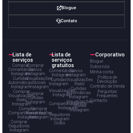
Blogue
Contato
Lista de
Lista de
Corporativo
serviços
serviços
Blogue
gratuitos
Comprar
Comprar
Sobre nós
Comentários
Salvos
Comentários
Salvos
Minha conta
Instagram
Instagram
Instagram
Instagram
Política de
Curtidas
Visualizações
Curtidas
Visualizações
Devolução
Automáticas
Stories
Instagram
Reels
Contrato de Venda
Instagram
Instagram
Curtidas
Visualizações
Comprar
Perguntas
Automáticas
Comprar
Instagram
Visualizações
Frequentes
Instagram
Curtidas
Reels
Contacto
Visualizações
Instagram
Compartilhamentos
Instagram
Stories
Instagram
Comprar
Comprar
Instagram
Compartilhamentos
Visualizações
Seguidores
Instagram
Instagram
Instagram
Comprar
Grátis
Seguidores
Instagram