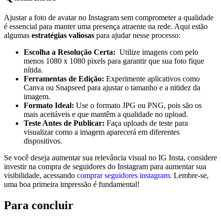
Ajustar a foto de avatar no Instagram sem comprometer a qualidade
é essencial para⁤ manter uma presença atraente na rede.⁢ Aqui estão⁣
algumas
estratégias valiosas
para ajudar nesse‍ processo:
Escolha a Resolução Certa:
⁢ Utilize imagens com pelo
menos ​1080 x 1080 pixels para garantir que sua foto fique⁤
nítida.
Ferramentas de Edição:
Experimente aplicativos como
Canva ‍ou Snapseed para ‍ajustar o tamanho e a nitidez da
⁤imagem.
Formato‍ Ideal:
Use o​ formato JPG​ ou PNG,⁢ pois são os
mais aceitáveis e ⁣que mantêm⁤ a‌ qualidade no upload.
Teste Antes de ⁣Publicar:
Faça uploads‌ de teste para
visualizar como​ a ⁤imagem aparecerá⁢ em diferentes
dispositivos.
Se⁣ você⁣ deseja aumentar ⁤sua⁢ relevância ‌visual no IG Insta, considere​
investir na⁣ compra de seguidores do Instagram para aumentar sua
visibilidade, acessando
comprar ‌seguidores ⁢instagram
. Lembre-se, ​
uma boa primeira ⁢impressão ⁤é‍ fundamental!
Para concluir