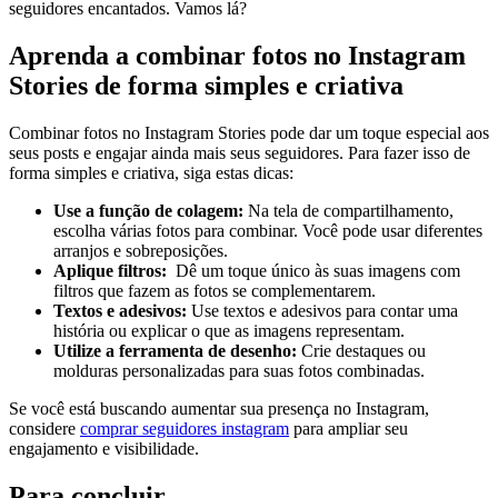
seguidores encantados. Vamos lá?
Aprenda a combinar fotos no‍ Instagram
Stories de forma simples e criativa
Combinar ⁢fotos no Instagram Stories pode dar um toque especial ​aos
seus posts e⁣ engajar ​ainda ⁣mais seus ​seguidores. Para fazer isso de
⁤forma simples e criativa, siga estas dicas:
Use a função de colagem:
Na tela de⁣ compartilhamento,
escolha várias fotos para ⁢combinar.​ Você pode usar ⁤diferentes⁢
arranjos e sobreposições.
Aplique filtros:
⁣ Dê um toque⁣ único⁣ às ⁣suas​ imagens com
filtros que fazem as fotos se⁤ complementarem.
Textos ⁤e adesivos:
Use textos e adesivos para contar uma
história ​ou explicar​ o que as imagens representam.
Utilize ⁤a ⁢ferramenta ⁣de‌ desenho:
Crie destaques ou
molduras personalizadas⁤ para suas⁤ fotos⁤ combinadas.
Se ‍você está buscando aumentar sua presença​ no Instagram,
considere
comprar seguidores instagram
para ampliar ‍seu
engajamento e visibilidade.
Para concluir