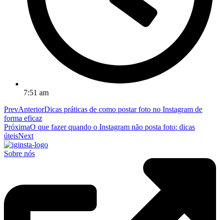
7:51 am
Prev
Anterior
Dicas práticas de como postar foto no Instagram de
forma eficaz
Próxima
O que fazer quando o Instagram não posta foto: dicas
úteis
Next
Sobre nós