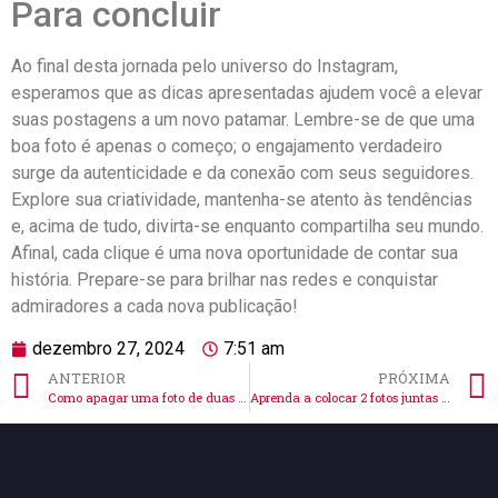
Para concluir
Ao final ​desta jornada pelo universo do ‌Instagram,⁤
esperamos que as dicas‍ apresentadas ajudem você ⁢a ​elevar
suas postagens a ​um ⁢novo‌ patamar. Lembre-se de que uma
boa ‍foto ​é apenas o começo; ​o engajamento verdadeiro
⁤surge da autenticidade e da conexão com seus seguidores.
Explore sua criatividade, mantenha-se atento às tendências​
e, acima de ‍tudo, divirta-se enquanto ‍compartilha⁤ seu mundo.
Afinal, cada clique é uma nova oportunidade de ⁣contar‌ sua
história.⁣ Prepare-se para brilhar nas redes e conquistar⁤
admiradores a cada nova publicação!
dezembro 27, 2024
7:51 am
ANTERIOR
PRÓXIMA
Como apagar uma foto de duas no Instagram de forma prática
Aprenda a colocar 2 fotos juntas no stories do Instagram Fácil!