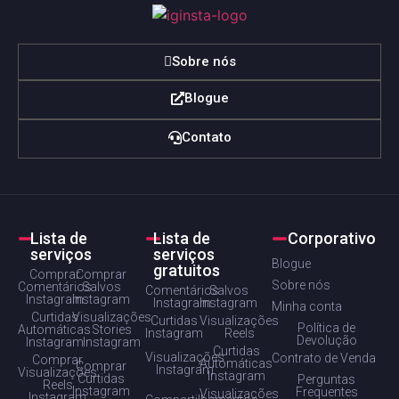
Sobre nós
Blogue
Contato
Lista de
Lista de
Corporativo
serviços
serviços
Blogue
gratuitos
Comprar
Comprar
Sobre nós
Comentários
Salvos
Comentários
Salvos
Instagram
Instagram
Instagram
Instagram
Minha conta
Curtidas
Visualizações
Curtidas
Visualizações
Política de
Automáticas
Stories
Instagram
Reels
Devolução
Instagram
Instagram
Curtidas
Visualizações
Contrato de Venda
Comprar
Automáticas
Comprar
Instagram
Visualizações
Instagram
Curtidas
Perguntas
Reels
Instagram
Frequentes
Visualizações
Instagram