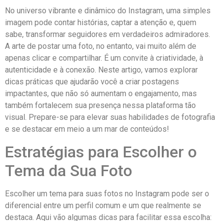
No⁣ universo vibrante e ​dinâmico do Instagram,​ uma simples
imagem‍ pode contar histórias, captar ​a atenção e, quem
sabe, transformar seguidores em verdadeiros ⁤admiradores.
⁤A arte de postar​ uma foto, no entanto,⁤ vai‍ muito ‌além ‌de
‍apenas ‍clicar e compartilhar. ​É um ​convite à criatividade, à
⁢autenticidade e à‌ conexão. Neste artigo, vamos explorar
dicas práticas⁢ que ajudarão você a criar postagens
impactantes, que não só⁣ aumentam o engajamento,⁤ mas
também fortalecem sua presença nessa ‌plataforma tão
visual. Prepare-se para elevar ‌suas habilidades de fotografia
e se destacar em⁣ meio a ‌um mar de ‍conteúdos!
Estratégias para Escolher ⁢o
Tema da Sua Foto
Escolher um ⁣tema para suas fotos‌ no Instagram pode ser ⁤o
⁤diferencial entre um perfil comum e um‌ que⁤ realmente⁣ se
destaca. Aqui⁤ vão algumas‍ dicas para facilitar essa ‍escolha: