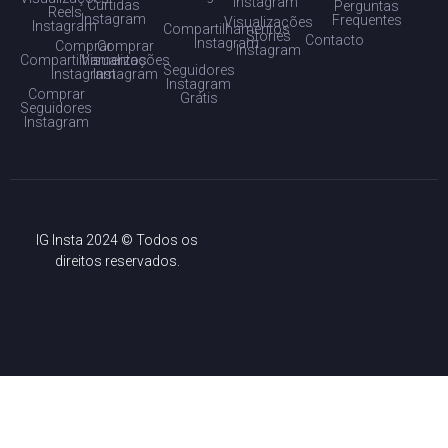
Instagram
Curtidas
Perguntas
Reels
Instagram
Frequentes
Visualizações
Instagram
Compartilhamentos
Stories
Contacto
Instagram
Comprar
Comprar
Instagram
Compartilhamentos
Visualizações
Seguidores
Instagram
Instagram
Instagram
Comprar
Grátis
Seguidores
Instagram
IG Insta 2024 © Todos os
direitos reservados.