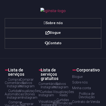
Sobre nós
Blogue
Contato
Lista de
Lista de
Corporativo
serviços
serviços
Blogue
gratuitos
Comprar
Comprar
Sobre nós
Comentários
Salvos
Comentários
Salvos
Instagram
Instagram
Instagram
Instagram
Minha conta
Curtidas
Visualizações
Curtidas
Visualizações
Política de
Automáticas
Stories
Instagram
Reels
Devolução
Instagram
Instagram
Curtidas
Visualizações
Contrato de Venda
Comprar
Automáticas
Comprar
Instagram
Visualizações