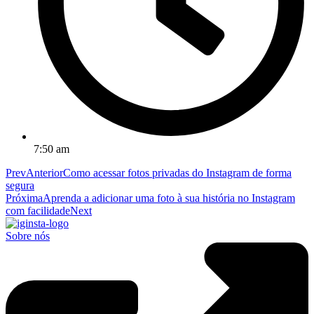
7:50 am
Prev
Anterior
Como acessar fotos privadas do Instagram de forma
segura
Próxima
Aprenda a adicionar uma foto à sua história no Instagram
com facilidade
Next
Sobre nós