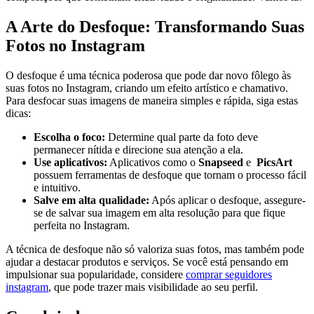
A Arte do​ Desfoque: Transformando ​Suas
⁢Fotos no Instagram
O desfoque é uma⁣ técnica poderosa que pode ‍dar novo fôlego às
‍suas fotos no​ Instagram, criando um efeito⁢ artístico e chamativo.
Para desfocar suas ‍imagens de maneira⁣ simples⁣ e rápida, siga‌ estas
dicas:
Escolha o⁢ foco:
Determine ⁣qual parte da foto deve
permanecer nítida e direcione sua atenção a ela.
Use aplicativos:
Aplicativos como o​
Snapseed
⁣e ​
PicsArt
possuem ferramentas de ⁤desfoque que ‌tornam o​ processo fácil
e intuitivo.
Salve ⁣em alta qualidade:
Após‌ aplicar o desfoque, assegure-
se⁣ de salvar ​sua imagem em⁤ alta resolução para que fique
perfeita no Instagram.
A técnica ​de desfoque não só valoriza suas ⁢fotos, mas também pode
ajudar a destacar ‍produtos e serviços.‍ Se você ‌está pensando⁢ em
impulsionar⁣ sua popularidade, considere
comprar seguidores
instagram
,‌ que⁢ pode ⁤trazer mais visibilidade​ ao seu perfil.