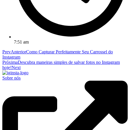
7:51 am
Prev
Anterior
Como Capturar Perfeitamente Seu Carrossel do
Instagram
Próxima
Descubra maneiras simples de salvar fotos no Instagram
hoje!
Next
Sobre nós