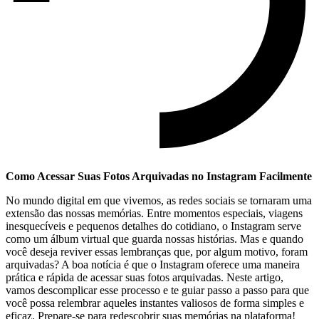
Como Acessar Suas Fotos Arquivadas⁣ no⁤ Instagram Facilmente
No​ mundo ⁤digital em ⁤que vivemos, as redes sociais se ⁢tornaram uma
extensão ⁢das nossas memórias. ‌Entre momentos especiais, viagens
inesquecíveis ⁢e pequenos⁢ detalhes⁤ do⁤ cotidiano,⁢ o ⁢Instagram⁣ serve
como um álbum​ virtual que ‌guarda nossas histórias. Mas e⁤ quando
você deseja reviver essas lembranças que, por ‍algum motivo, foram
arquivadas? ⁢A boa ‌notícia⁤ é que o Instagram ⁤oferece uma maneira
prática e ⁣rápida de acessar suas fotos arquivadas. Neste artigo,
vamos descomplicar esse processo e ​te guiar passo a passo para⁣ que
você possa relembrar aqueles ‍instantes valiosos ⁤de forma simples e
eficaz. Prepare-se para redescobrir suas memórias⁣ na ‍plataforma!