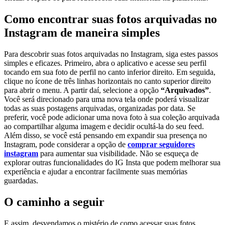
Como encontrar⁢ suas fotos‌ arquivadas no
Instagram de maneira‍ simples
Para⁤ descobrir suas fotos arquivadas⁢ no Instagram, siga ⁤estes⁢ passos
simples‌ e ⁣eficazes. Primeiro, abra o aplicativo e ​acesse seu perfil
tocando em sua foto de perfil no‍ canto ⁢inferior direito.‌ Em seguida,
clique ‍no ícone de três linhas‍ horizontais ⁤no canto superior direito‍
para abrir o‌ menu. ‍A partir daí,​ selecione a ​opção
“Arquivados”
.​
Você será​ direcionado para ⁤uma nova tela ‍onde poderá visualizar
todas ‍as​ suas postagens arquivadas,⁣ organizadas ⁣por⁤ data. Se
preferir, você pode ‍adicionar uma nova foto à ‌sua coleção arquivada
ao‍ compartilhar ⁢alguma imagem e⁢ decidir ocultá-la do ‌seu feed.
⁢Além ⁣disso, ⁢se ⁢você está pensando em expandir sua presença no
Instagram,⁤ pode considerar a ⁤opção ⁢de‌
comprar ‌seguidores
instagram
para aumentar​ sua visibilidade. Não se esqueça ‍de​
explorar outras ‌funcionalidades⁣ do IG Insta que podem melhorar sua
experiência‍ e⁢ ajudar⁢ a⁣ encontrar⁢ facilmente suas‌ memórias
guardadas. ⁢
O caminho a seguir
E⁣ assim, desvendamos‍ o mistério de como​ acessar suas⁢ fotos