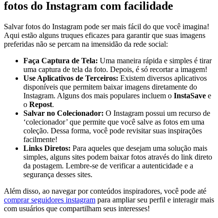
fotos‌ do Instagram⁤ com facilidade
Salvar fotos do Instagram pode⁢ ser mais fácil do ⁢que você imagina!
Aqui estão alguns truques eficazes⁢ para⁣ garantir que ‌suas imagens
preferidas não ‌se percam ‍na ​imensidão da rede social:
Faça⁤ Captura de ⁤Tela:
Uma maneira rápida e simples é tirar
uma captura de​ tela da ⁣foto.​ Depois, é só recortar a imagem!
Use ‍Aplicativos de Terceiros:
Existem diversos ‍aplicativos
disponíveis que permitem baixar imagens diretamente do
Instagram. Alguns dos mais‍ populares incluem o‍
InstaSave
‌e
o
Repost
.
Salvar ​no Colecionador:
O‍ Instagram ​possui um recurso de‌
‘colecionador’⁤ que permite que você salve as⁢ fotos⁣ em⁤ uma
coleção. ​Dessa forma,⁢ você ⁤pode ‌revisitar suas inspirações
facilmente!
Links Diretos:
Para aqueles que desejam uma solução mais
simples, alguns sites podem⁢ baixar fotos através do‌ link direto
da ‌postagem.⁣ Lembre-se⁣ de verificar a autenticidade e‍ a
⁤segurança desses sites.
Além disso, ao navegar⁣ por conteúdos inspiradores, você pode até
comprar seguidores‌ instagram
para ampliar seu perfil e⁢ interagir mais
com usuários que compartilham⁣ seus interesses!