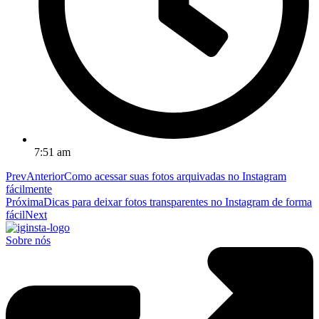
7:51 am
Prev
Anterior
Como acessar suas fotos arquivadas no Instagram
fácilmente
Próxima
Dicas para deixar fotos transparentes no Instagram de forma
fácil
Next
Sobre nós