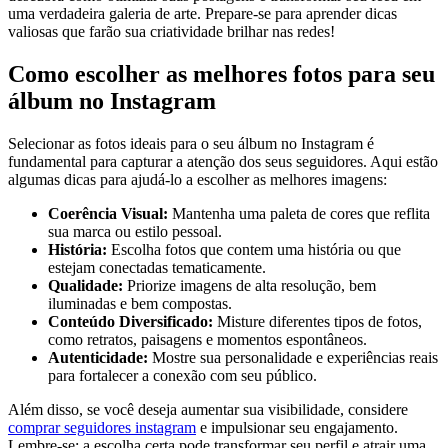
uma verdadeira galeria de‌ arte. Prepare-se para ⁢aprender dicas
‌valiosas que farão sua criatividade⁢ brilhar nas redes!
Como escolher as melhores⁤ fotos para seu
⁢álbum no Instagram
Selecionar as fotos ideais para o seu‌ álbum no Instagram é
fundamental para capturar a atenção dos seus seguidores. Aqui estão
algumas⁢ dicas para ajudá-lo a ⁢escolher as melhores ⁢imagens:
Coerência Visual:
Mantenha uma paleta de cores que reflita
⁣sua marca ou estilo pessoal.
História:
‌Escolha fotos que contem uma ⁢história ou que
estejam conectadas tematicamente.
Qualidade:
Priorize imagens⁢ de alta resolução,⁢ bem
⁣iluminadas⁤ e⁣ bem compostas.
Conteúdo Diversificado:
⁣Misture diferentes tipos ⁤de fotos,
como retratos, paisagens e⁤ momentos espontâneos.
Autenticidade:
Mostre sua personalidade e experiências⁢ reais
para fortalecer a conexão com seu ⁤público.
Além disso, se ‌você deseja aumentar sua ‍visibilidade, considere
comprar seguidores instagram
e‍ impulsionar seu engajamento.
Lembre-se: a escolha ‌certa pode transformar seu perfil e atrair ​uma