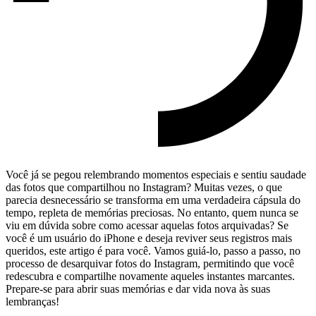
Você já ‍se pegou relembrando momentos especiais e sentiu saudade
das fotos que compartilhou no Instagram?​ Muitas vezes, o que
parecia desnecessário se transforma em⁣ uma‍ verdadeira cápsula do​
tempo, ‍repleta de ⁣memórias preciosas. No ⁢entanto,​ quem ​nunca se
viu em dúvida sobre⁤ como acessar aquelas fotos arquivadas?⁤ Se
você​ é ‌um usuário do iPhone⁤ e ‌deseja reviver ‌seus‍ registros⁤ mais
queridos, este artigo é para você. Vamos guiá-lo, passo ‌a passo, no
processo de desarquivar fotos ⁤do Instagram, ​permitindo ⁢que você
redescubra ‍e compartilhe novamente aqueles instantes marcantes.
Prepare-se para abrir suas memórias e ‍dar vida nova ⁣às suas
⁢lembranças!