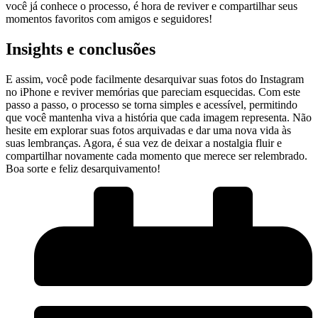
você⁣ já conhece ‌o processo, é ‌hora⁤ de reviver e compartilhar seus
momentos favoritos⁢ com amigos‌ e seguidores!
Insights e ⁤conclusões
E ‌assim, ⁤você⁤ pode ⁣facilmente ​desarquivar suas ‍fotos do‍ Instagram
no iPhone e ​reviver memórias que ‌pareciam esquecidas. Com este
passo ‌a⁣ passo, o processo se torna simples ‌e⁢ acessível, permitindo
que⁢ você mantenha viva ​a ⁣história que⁢ cada imagem ⁣representa. ​Não
hesite ‍em explorar suas fotos arquivadas e⁣ dar uma nova vida ​às
suas ⁣lembranças. Agora, é sua⁤ vez de ​deixar a nostalgia fluir e
compartilhar novamente ‌cada momento que ⁢merece ser​ relembrado.
Boa‌ sorte ⁢e feliz desarquivamento!