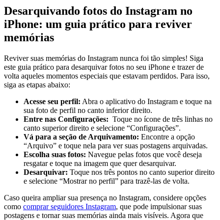
Desarquivando fotos do⁢ Instagram⁤ no
iPhone: um guia prático para reviver
memórias
Reviver suas‍ memórias ‌do ⁢Instagram ⁤nunca foi tão simples! ‌Siga
este guia ‍prático para desarquivar fotos no⁣ seu iPhone e⁢ trazer de
volta‌ aqueles momentos especiais que ⁤estavam perdidos. Para isso,
siga as ⁣etapas ​abaixo:
Acesse​ seu perfil:
‌Abra⁢ o aplicativo do ⁤Instagram e toque na
sua foto⁣ de perfil ⁤no canto​ inferior ⁢direito.
Entre nas Configurações:
⁤ Toque no ícone de três linhas no
canto superior direito​ e selecione “Configurações”.
Vá​ para a seção de Arquivamento:
Encontre a opção‌
“Arquivo” e toque nela para ver suas postagens arquivadas.
Escolha suas fotos:
Navegue pelas ⁤fotos que você‌ deseja
⁤resgatar e‌ toque na imagem⁤ que quer desarquivar.
Desarquivar:
Toque nos‌ três pontos no⁣ canto superior​ direito
e selecione “Mostrar⁣ no perfil” para trazê-las de volta.
Caso queira ampliar sua presença no Instagram, ‌considere opções
como
comprar seguidores Instagram
, que ‌pode impulsionar‌ suas​
postagens e tornar suas memórias ⁣ainda mais visíveis.‍ Agora que